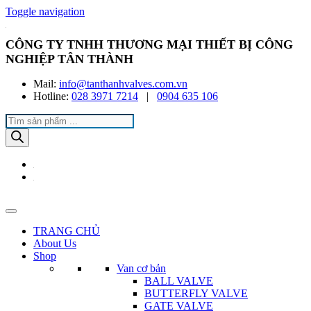
Toggle navigation
CÔNG TY TNHH THƯƠNG MẠI THIẾT BỊ CÔNG
NGHIỆP TÂN THÀNH
Mail:
info@tanthanhvalves.com.vn
Hotline:
028 3971 7214
|
0904 635 106
Products
search
TRANG CHỦ
About Us
Shop
Van cơ bản
BALL VALVE
BUTTERFLY VALVE
GATE VALVE