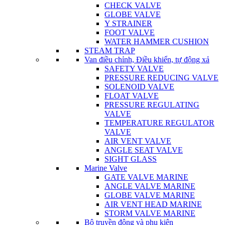
CHECK VALVE
GLOBE VALVE
Y STRAINER
FOOT VALVE
WATER HAMMER CUSHION
STEAM TRAP
Van điều chỉnh, Điều khiển, tự động xả
SAFETY VALVE
PRESSURE REDUCING VALVE
SOLENOID VALVE
FLOAT VALVE
PRESSURE REGULATING
VALVE
TEMPERATURE REGULATOR
VALVE
AIR VENT VALVE
ANGLE SEAT VALVE
SIGHT GLASS
Marine Valve
GATE VALVE MARINE
ANGLE VALVE MARINE
GLOBE VALVE MARINE
AIR VENT HEAD MARINE
STORM VALVE MARINE
Bộ truyền động và phụ kiện