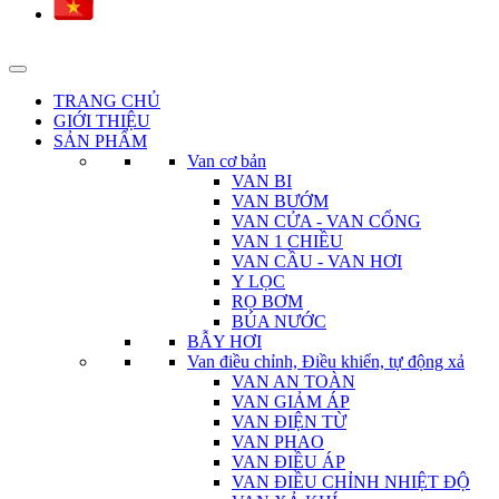
TRANG CHỦ
GIỚI THIỆU
SẢN PHẨM
Van cơ bản
VAN BI
VAN BƯỚM
VAN CỬA - VAN CỔNG
VAN 1 CHIỀU
VAN CẦU - VAN HƠI
Y LỌC
RỌ BƠM
BÚA NƯỚC
BẪY HƠI
Van điều chỉnh, Điều khiển, tự động xả
VAN AN TOÀN
VAN GIẢM ÁP
VAN ĐIỆN TỪ
VAN PHAO
VAN ĐIỀU ÁP
VAN ĐIỀU CHỈNH NHIỆT ĐỘ