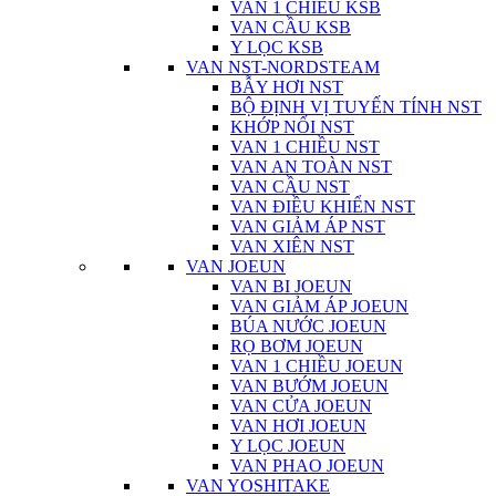
VAN 1 CHIỀU KSB
VAN CẦU KSB
Y LỌC KSB
VAN NST-NORDSTEAM
BẪY HƠI NST
BỘ ĐỊNH VỊ TUYẾN TÍNH NST
KHỚP NỐI NST
VAN 1 CHIỀU NST
VAN AN TOÀN NST
VAN CẦU NST
VAN ĐIỀU KHIỂN NST
VAN GIẢM ÁP NST
VAN XIÊN NST
VAN JOEUN
VAN BI JOEUN
VAN GIẢM ÁP JOEUN
BÚA NƯỚC JOEUN
RỌ BƠM JOEUN
VAN 1 CHIỀU JOEUN
VAN BƯỚM JOEUN
VAN CỬA JOEUN
VAN HƠI JOEUN
Y LỌC JOEUN
VAN PHAO JOEUN
VAN YOSHITAKE