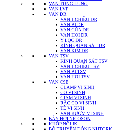
VAN TUNG LUNG
VAN LVP
VAN DR
VAN 1 CHIỀU DR
VAN BI DR
VAN CỬA DR
VAN HƠI DR
Y LỌC DR
KÍNH QUAN SÁT DR
VAN KIM DR
VAN TSV
KÍNH QUAN SÁT TSV
VAN 1 CHIỀU TSV
VAN BI TSV
VAN HƠI TSV
VAN CSE
CLAMP VI SINH
CO VI SINH
GIẢM VI SINH
RẮC CO VI SINH
TÊ VI SINH
VAN BƯỚM VI SINH
BẪY HƠI NICOSON
KHỚP NỐI JK
BỘ TRUYỀN ĐỘNG NUTORK