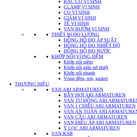
RẮC CO VI SINH
CLAMP VI SINH
CO VI SINH
GIẢM VI SINH
TÊ VI SINH
VAN BƯỚM VI SINH
THIẾT BỊ ĐO LƯỜNG
ĐỒNG HỒ ĐO ÁP SUẤT
ĐỒNG HỒ ĐO NHIỆT ĐỘ
ĐỒNG HỒ ĐO NƯỚC
KHỚP NỐI,VÒNG ĐỆM
Khớp nối mềm
Khớp nối giãn nở nhiệt
Khớp nối nhanh
Vòng đệm, ron, gasket
THƯƠNG HIỆU
VAN ARI ARMATUREN
BẪY HƠI ARI ARMATUREN
VAN TỰ ĐỘNG ARI ARMATURE
VAN 1 CHIỀU ARI ARMATUREN
VAN AN TOÀN ARI ARMATURE
VAN CẦU ARI ARMATUREN
VAN ĐIỀU ÁP ARI ARMATUREN
Y LỌC ARI ARMATUREN
VAN KSB