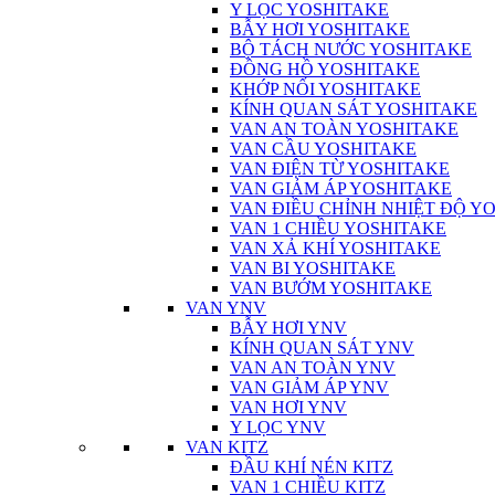
Y LỌC YOSHITAKE
BẪY HƠI YOSHITAKE
BỘ TÁCH NƯỚC YOSHITAKE
ĐỒNG HỒ YOSHITAKE
KHỚP NỐI YOSHITAKE
KÍNH QUAN SÁT YOSHITAKE
VAN AN TOÀN YOSHITAKE
VAN CẦU YOSHITAKE
VAN ĐIỆN TỪ YOSHITAKE
VAN GIẢM ÁP YOSHITAKE
VAN ĐIỀU CHỈNH NHIỆT ĐỘ Y
VAN 1 CHIỀU YOSHITAKE
VAN XẢ KHÍ YOSHITAKE
VAN BI YOSHITAKE
VAN BƯỚM YOSHITAKE
VAN YNV
BẪY HƠI YNV
KÍNH QUAN SÁT YNV
VAN AN TOÀN YNV
VAN GIẢM ÁP YNV
VAN HƠI YNV
Y LỌC YNV
VAN KITZ
ĐẦU KHÍ NÉN KITZ
VAN 1 CHIỀU KITZ