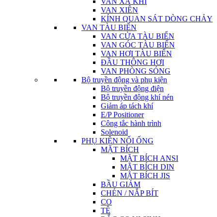
VAN XẢ KHÍ
VAN XIÊN
KÍNH QUAN SÁT DÒNG CHẢY
VAN TÀU BIỂN
VAN CỬA TÀU BIỂN
VAN GÓC TÀU BIỂN
VAN HƠI TÀU BIỂN
ĐẦU THÔNG HƠI
VAN PHÒNG SÓNG
Bộ truyền động và phụ kiện
Bộ truyền động điện
Bộ truyền động khí nén
Giảm áp tách khí
E/P Positioner
Công tắc hành trình
Solenoid
PHỤ KIỆN NỐI ỐNG
MẶT BÍCH
MẶT BÍCH ANSI
MẶT BÍCH DIN
MẶT BÍCH JIS
BẦU GIẢM
CHÉN / NẮP BÍT
CO
TÊ