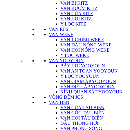
VAN BI KITZ
VAN BƯỚM KITZ
VAN CỬA KITZ
VAN HƠI KITZ
Y LỌC KITZ
VAN RFS
VAN WEKE
VAN 1 CHIỀU WEKE
VAN DẦU NÓNG WEKE
VAN HƠI NÓNG WEKE
Y LỌC WEKE
VAN YOOYOUN
BẪY HƠI YOOYOUN
VAN AN TOÀN YOOYOUN
Y LỌC YOOYOUN
VAN GIẢM ÁP YOOYOUN
VAN ĐIỀU ÁP YOOYOUN
KÍNH QUAN SÁT YOOYOUN
VÒNG ĐỆM JCS
VAN HSN
VAN CỬA TÀU BIỂN
VAN GÓC TÀU BIỂN
VAN HƠI TÀU BIỂN
ĐẦU THÔNG HƠI
VAN PHÒNG SÓNG