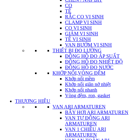
CO
TÊ
RẮC CO VI SINH
CLAMP VI SINH
CO VI SINH
GIẢM VI SINH
TÊ VI SINH
VAN BƯỚM VI SINH
THIẾT BỊ ĐO LƯỜNG
ĐỒNG HỒ ĐO ÁP SUẤT
ĐỒNG HỒ ĐO NHIỆT ĐỘ
ĐỒNG HỒ ĐO NƯỚC
KHỚP NỐI,VÒNG ĐỆM
Khớp nối mềm
Khớp nối giãn nở nhiệt
Khớp nối nhanh
Vòng đệm, ron, gasket
THƯƠNG HIỆU
VAN ARI ARMATUREN
BẪY HƠI ARI ARMATUREN
VAN TỰ ĐỘNG ARI
ARMATUREN
VAN 1 CHIỀU ARI
ARMATUREN