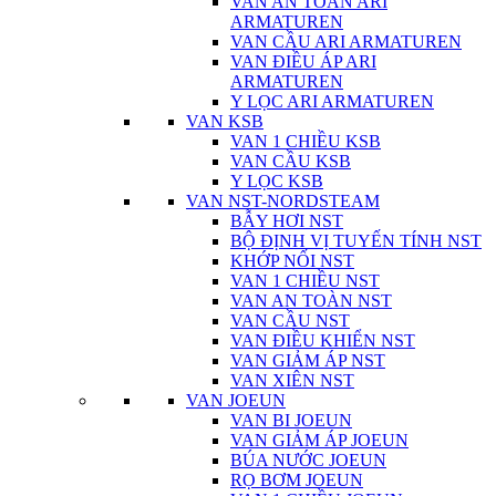
VAN AN TOÀN ARI
ARMATUREN
VAN CẦU ARI ARMATUREN
VAN ĐIỀU ÁP ARI
ARMATUREN
Y LỌC ARI ARMATUREN
VAN KSB
VAN 1 CHIỀU KSB
VAN CẦU KSB
Y LỌC KSB
VAN NST-NORDSTEAM
BẪY HƠI NST
BỘ ĐỊNH VỊ TUYẾN TÍNH NST
KHỚP NỐI NST
VAN 1 CHIỀU NST
VAN AN TOÀN NST
VAN CẦU NST
VAN ĐIỀU KHIỂN NST
VAN GIẢM ÁP NST
VAN XIÊN NST
VAN JOEUN
VAN BI JOEUN
VAN GIẢM ÁP JOEUN
BÚA NƯỚC JOEUN
RỌ BƠM JOEUN