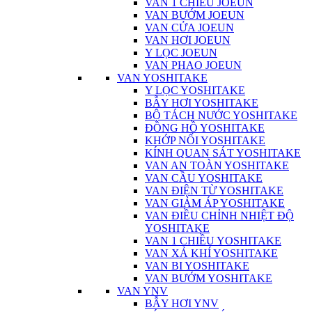
VAN 1 CHIỀU JOEUN
VAN BƯỚM JOEUN
VAN CỬA JOEUN
VAN HƠI JOEUN
Y LỌC JOEUN
VAN PHAO JOEUN
VAN YOSHITAKE
Y LỌC YOSHITAKE
BẪY HƠI YOSHITAKE
BỘ TÁCH NƯỚC YOSHITAKE
ĐỒNG HỒ YOSHITAKE
KHỚP NỐI YOSHITAKE
KÍNH QUAN SÁT YOSHITAKE
VAN AN TOÀN YOSHITAKE
VAN CẦU YOSHITAKE
VAN ĐIỆN TỪ YOSHITAKE
VAN GIẢM ÁP YOSHITAKE
VAN ĐIỀU CHỈNH NHIỆT ĐỘ
YOSHITAKE
VAN 1 CHIỀU YOSHITAKE
VAN XẢ KHÍ YOSHITAKE
VAN BI YOSHITAKE
VAN BƯỚM YOSHITAKE
VAN YNV
BẪY HƠI YNV