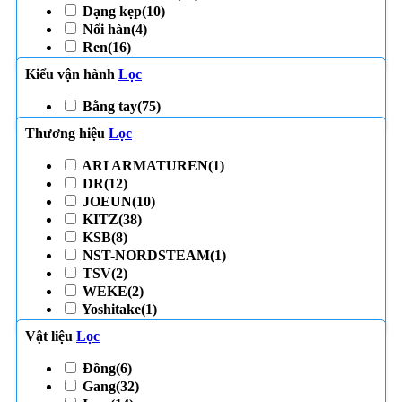
Dạng kẹp
(10)
Nối hàn
(4)
Ren
(16)
Kiểu vận hành
Lọc
Bằng tay
(75)
Thương hiệu
Lọc
ARI ARMATUREN
(1)
DR
(12)
JOEUN
(10)
KITZ
(38)
KSB
(8)
NST-NORDSTEAM
(1)
TSV
(2)
WEKE
(2)
Yoshitake
(1)
Vật liệu
Lọc
Đồng
(6)
Gang
(32)