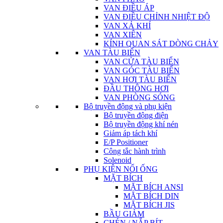
VAN ĐIỀU ÁP
VAN ĐIỀU CHỈNH NHIỆT ĐỘ
VAN XẢ KHÍ
VAN XIÊN
KÍNH QUAN SÁT DÒNG CHẢY
VAN TÀU BIỂN
VAN CỬA TÀU BIỂN
VAN GÓC TÀU BIỂN
VAN HƠI TÀU BIỂN
ĐẦU THÔNG HƠI
VAN PHÒNG SÓNG
Bộ truyền động và phụ kiện
Bộ truyền động điện
Bộ truyền động khí nén
Giảm áp tách khí
E/P Positioner
Công tắc hành trình
Solenoid
PHỤ KIỆN NỐI ỐNG
MẶT BÍCH
MẶT BÍCH ANSI
MẶT BÍCH DIN
MẶT BÍCH JIS
BẦU GIẢM
CHÉN / NẮP BÍT