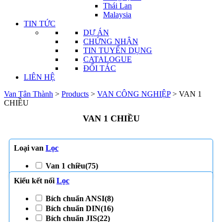
Thái Lan
Malaysia
TIN TỨC
DỰ ÁN
CHỨNG NHẬN
TIN TUYỂN DỤNG
CATALOGUE
ĐỐI TÁC
LIÊN HỆ
Van Tân Thành
>
Products
>
VAN CÔNG NGHIỆP
>
VAN 1
CHIỀU
VAN 1 CHIỀU
Loại van
Lọc
Van 1 chiều
(75)
Kiểu kết nối
Lọc
Bích chuẩn ANSI
(8)
Bích chuẩn DIN
(16)
Bích chuẩn JIS
(22)