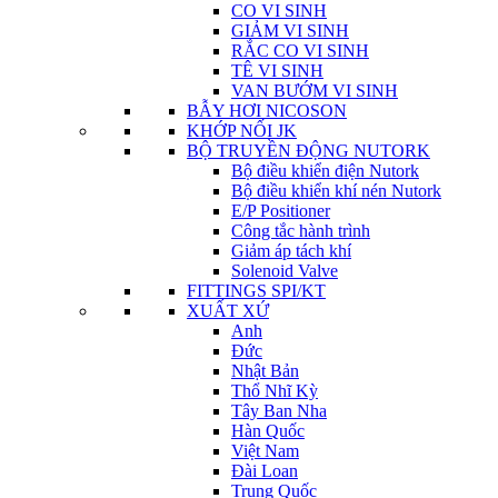
CO VI SINH
GIẢM VI SINH
RẮC CO VI SINH
TÊ VI SINH
VAN BƯỚM VI SINH
BẪY HƠI NICOSON
KHỚP NỐI JK
BỘ TRUYỀN ĐỘNG NUTORK
Bộ điều khiển điện Nutork
Bộ điều khiển khí nén Nutork
E/P Positioner
Công tắc hành trình
Giảm áp tách khí
Solenoid Valve
FITTINGS SPI/KT
XUẤT XỨ
Anh
Đức
Nhật Bản
Thổ Nhĩ Kỳ
Tây Ban Nha
Hàn Quốc
Việt Nam
Đài Loan
Trung Quốc