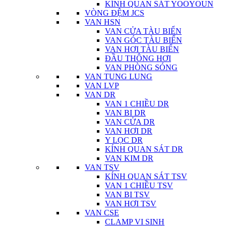
KÍNH QUAN SÁT YOOYOUN
VÒNG ĐỆM JCS
VAN HSN
VAN CỬA TÀU BIỂN
VAN GÓC TÀU BIỂN
VAN HƠI TÀU BIỂN
ĐẦU THÔNG HƠI
VAN PHÒNG SÓNG
VAN TUNG LUNG
VAN LVP
VAN DR
VAN 1 CHIỀU DR
VAN BI DR
VAN CỬA DR
VAN HƠI DR
Y LỌC DR
KÍNH QUAN SÁT DR
VAN KIM DR
VAN TSV
KÍNH QUAN SÁT TSV
VAN 1 CHIỀU TSV
VAN BI TSV
VAN HƠI TSV
VAN CSE
CLAMP VI SINH