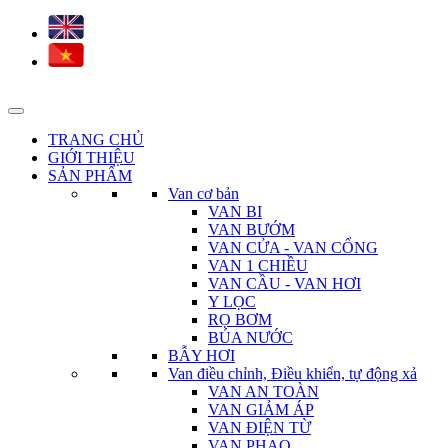
TRANG CHỦ
GIỚI THIỆU
SẢN PHẨM
Van cơ bản
VAN BI
VAN BƯỚM
VAN CỬA - VAN CỔNG
VAN 1 CHIỀU
VAN CẦU - VAN HƠI
Y LỌC
RỌ BƠM
BÚA NƯỚC
BẪY HƠI
Van điều chỉnh, Điều khiển, tự động xả
VAN AN TOÀN
VAN GIẢM ÁP
VAN ĐIỆN TỪ
VAN PHAO