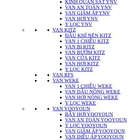
KÍNH QUAN SÁT YNV
VAN AN TOÀN YNV
VAN GIẢM ÁP YNV
VAN HƠI YNV
Y LỌC YNV
VAN KITZ
ĐẦU KHÍ NÉN KITZ
VAN 1 CHIỀU KITZ
VAN BI KITZ
VAN BƯỚM KITZ
VAN CỬA KITZ
VAN HƠI KITZ
Y LỌC KITZ
VAN RFS
VAN WEKE
VAN 1 CHIỀU WEKE
VAN DẦU NÓNG WEKE
VAN HƠI NÓNG WEKE
Y LỌC WEKE
VAN YOOYOUN
BẪY HƠI YOOYOUN
VAN AN TOÀN YOOYOUN
Y LỌC YOOYOUN
VAN GIẢM ÁP YOOYOUN
VAN ĐIỀU ÁP YOOYOUN