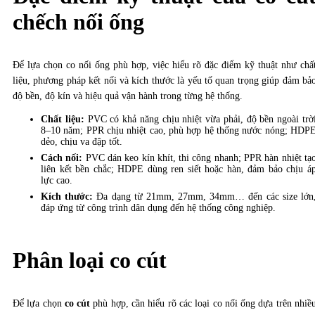
chếch nối ống
Để lựa chọn co nối ống phù hợp, việc hiểu rõ đặc điểm kỹ thuật như chấ
liệu, phương pháp kết nối và kích thước là yếu tố quan trọng giúp đảm bả
độ bền, độ kín và hiệu quả vận hành trong từng hệ thống.
Chất liệu:
PVC có khả năng chịu nhiệt vừa phải, độ bền ngoài trờ
8–10 năm; PPR chịu nhiệt cao, phù hợp hệ thống nước nóng; HDP
dẻo, chịu va đập tốt.
Cách nối:
PVC dán keo kín khít, thi công nhanh; PPR hàn nhiệt tạ
liên kết bền chắc; HDPE dùng ren siết hoặc hàn, đảm bảo chịu á
lực cao.
Kích thước:
Đa dạng từ 21mm, 27mm, 34mm… đến các size lớn
đáp ứng từ công trình dân dụng đến hệ thống công nghiệp.
Phân loại co cút
Để lựa chọn
co cút
phù hợp, cần hiểu rõ các loại co nối ống dựa trên nhiề