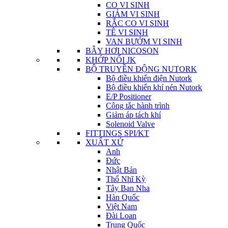
CO VI SINH
GIẢM VI SINH
RẮC CO VI SINH
TÊ VI SINH
VAN BƯỚM VI SINH
BẪY HƠI NICOSON
KHỚP NỐI JK
BỘ TRUYỀN ĐỘNG NUTORK
Bộ điều khiển điện Nutork
Bộ điều khiển khí nén Nutork
E/P Positioner
Công tắc hành trình
Giảm áp tách khí
Solenoid Valve
FITTINGS SPI/KT
XUẤT XỨ
Anh
Đức
Nhật Bản
Thổ Nhĩ Kỳ
Tây Ban Nha
Hàn Quốc
Việt Nam
Đài Loan
Trung Quốc