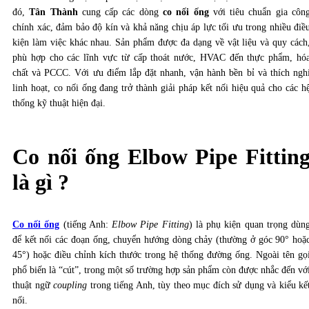
đó,
Tân Thành
cung cấp các dòng
co nối ống
với tiêu chuẩn gia côn
chính xác, đảm bảo độ kín và khả năng chịu áp lực tối ưu trong nhiều điề
kiện làm việc khác nhau. Sản phẩm được đa dạng về vật liệu và quy cách
phù hợp cho các lĩnh vực từ cấp thoát nước, HVAC đến thực phẩm, hó
chất và PCCC. Với ưu điểm lắp đặt nhanh, vận hành bền bỉ và thích ngh
linh hoạt, co nối ống đang trở thành giải pháp kết nối hiệu quả cho các h
thống kỹ thuật hiện đại.
Co nối ống Elbow Pipe Fittin
là gì ?
Co nối ống
(tiếng Anh:
Elbow Pipe Fitting
) là phụ kiện quan trọng dùn
để kết nối các đoạn ống, chuyển hướng dòng chảy (thường ở góc 90° hoặ
45°) hoặc điều chỉnh kích thước trong hệ thống đường ống. Ngoài tên gọ
phổ biến là “cút”, trong một số trường hợp sản phẩm còn được nhắc đến vớ
thuật ngữ
coupling
trong tiếng Anh, tùy theo mục đích sử dụng và kiểu kế
nối.