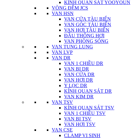
KÍNH QUAN SÁT YOOYOUN
VÒNG ĐỆM JCS
VAN HSN
VAN CỬA TÀU BIỂN
VAN GÓC TÀU BIỂN
VAN HƠI TÀU BIỂN
ĐẦU THÔNG HƠI
VAN PHÒNG SÓNG
VAN TUNG LUNG
VAN LVP
VAN DR
VAN 1 CHIỀU DR
VAN BI DR
VAN CỬA DR
VAN HƠI DR
Y LỌC DR
KÍNH QUAN SÁT DR
VAN KIM DR
VAN TSV
KÍNH QUAN SÁT TSV
VAN 1 CHIỀU TSV
VAN BI TSV
VAN HƠI TSV
VAN CSE
CLAMP VI SINH