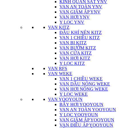
KÍNH QUAN SÁT YNV
VAN AN TOÀN YNV
VAN GIẢM ÁP YNV
VAN HƠI YNV
Y LỌC YNV
VAN KITZ
ĐẦU KHÍ NÉN KITZ
VAN 1 CHIỀU KITZ
VAN BI KITZ
VAN BƯỚM KITZ
VAN CỬA KITZ
VAN HƠI KITZ
Y LỌC KITZ
VAN RFS
VAN WEKE
VAN 1 CHIỀU WEKE
VAN DẦU NÓNG WEKE
VAN HƠI NÓNG WEKE
Y LỌC WEKE
VAN YOOYOUN
BẪY HƠI YOOYOUN
VAN AN TOÀN YOOYOUN
Y LỌC YOOYOUN
VAN GIẢM ÁP YOOYOUN
VAN ĐIỀU ÁP YOOYOUN