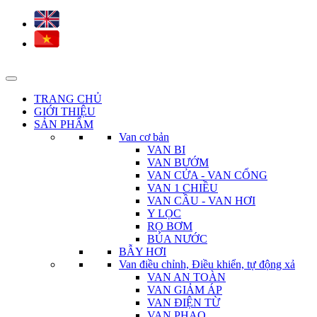
TRANG CHỦ
GIỚI THIỆU
SẢN PHẨM
Van cơ bản
VAN BI
VAN BƯỚM
VAN CỬA - VAN CỔNG
VAN 1 CHIỀU
VAN CẦU - VAN HƠI
Y LỌC
RỌ BƠM
BÚA NƯỚC
BẪY HƠI
Van điều chỉnh, Điều khiển, tự động xả
VAN AN TOÀN
VAN GIẢM ÁP
VAN ĐIỆN TỪ
VAN PHAO