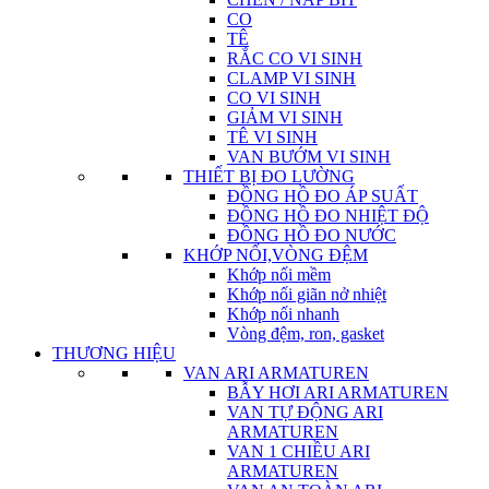
CO
TÊ
RẮC CO VI SINH
CLAMP VI SINH
CO VI SINH
GIẢM VI SINH
TÊ VI SINH
VAN BƯỚM VI SINH
THIẾT BỊ ĐO LƯỜNG
ĐỒNG HỒ ĐO ÁP SUẤT
ĐỒNG HỒ ĐO NHIỆT ĐỘ
ĐỒNG HỒ ĐO NƯỚC
KHỚP NỐI,VÒNG ĐỆM
Khớp nối mềm
Khớp nối giãn nở nhiệt
Khớp nối nhanh
Vòng đệm, ron, gasket
THƯƠNG HIỆU
VAN ARI ARMATUREN
BẪY HƠI ARI ARMATUREN
VAN TỰ ĐỘNG ARI
ARMATUREN
VAN 1 CHIỀU ARI
ARMATUREN