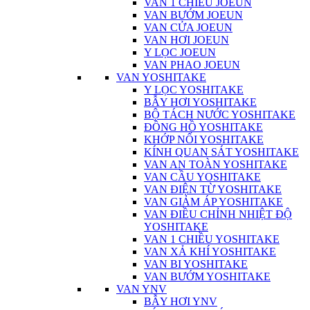
VAN 1 CHIỀU JOEUN
VAN BƯỚM JOEUN
VAN CỬA JOEUN
VAN HƠI JOEUN
Y LỌC JOEUN
VAN PHAO JOEUN
VAN YOSHITAKE
Y LỌC YOSHITAKE
BẪY HƠI YOSHITAKE
BỘ TÁCH NƯỚC YOSHITAKE
ĐỒNG HỒ YOSHITAKE
KHỚP NỐI YOSHITAKE
KÍNH QUAN SÁT YOSHITAKE
VAN AN TOÀN YOSHITAKE
VAN CẦU YOSHITAKE
VAN ĐIỆN TỪ YOSHITAKE
VAN GIẢM ÁP YOSHITAKE
VAN ĐIỀU CHỈNH NHIỆT ĐỘ
YOSHITAKE
VAN 1 CHIỀU YOSHITAKE
VAN XẢ KHÍ YOSHITAKE
VAN BI YOSHITAKE
VAN BƯỚM YOSHITAKE
VAN YNV
BẪY HƠI YNV