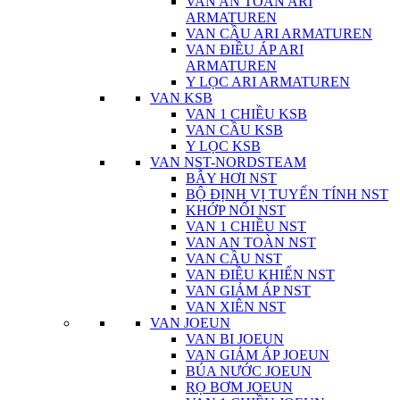
VAN AN TOÀN ARI
ARMATUREN
VAN CẦU ARI ARMATUREN
VAN ĐIỀU ÁP ARI
ARMATUREN
Y LỌC ARI ARMATUREN
VAN KSB
VAN 1 CHIỀU KSB
VAN CẦU KSB
Y LỌC KSB
VAN NST-NORDSTEAM
BẪY HƠI NST
BỘ ĐỊNH VỊ TUYẾN TÍNH NST
KHỚP NỐI NST
VAN 1 CHIỀU NST
VAN AN TOÀN NST
VAN CẦU NST
VAN ĐIỀU KHIỂN NST
VAN GIẢM ÁP NST
VAN XIÊN NST
VAN JOEUN
VAN BI JOEUN
VAN GIẢM ÁP JOEUN
BÚA NƯỚC JOEUN
RỌ BƠM JOEUN