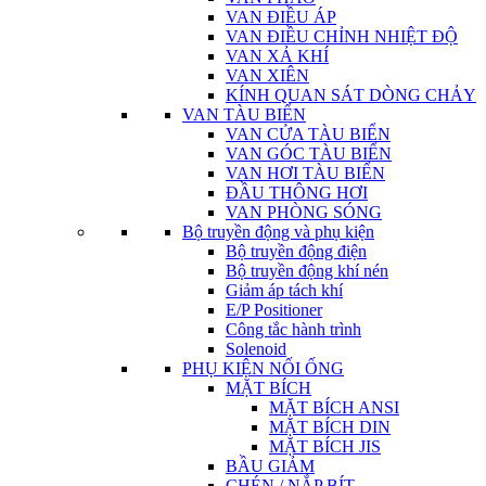
VAN ĐIỀU ÁP
VAN ĐIỀU CHỈNH NHIỆT ĐỘ
VAN XẢ KHÍ
VAN XIÊN
KÍNH QUAN SÁT DÒNG CHẢY
VAN TÀU BIỂN
VAN CỬA TÀU BIỂN
VAN GÓC TÀU BIỂN
VAN HƠI TÀU BIỂN
ĐẦU THÔNG HƠI
VAN PHÒNG SÓNG
Bộ truyền động và phụ kiện
Bộ truyền động điện
Bộ truyền động khí nén
Giảm áp tách khí
E/P Positioner
Công tắc hành trình
Solenoid
PHỤ KIỆN NỐI ỐNG
MẶT BÍCH
MẶT BÍCH ANSI
MẶT BÍCH DIN
MẶT BÍCH JIS
BẦU GIẢM
CHÉN / NẮP BÍT