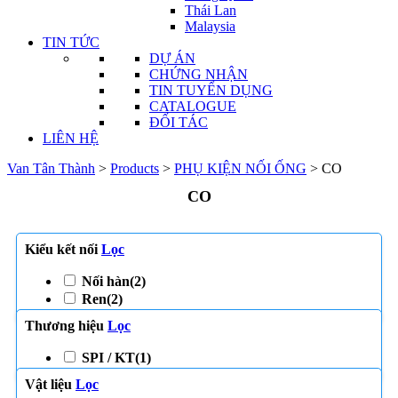
Thái Lan
Malaysia
TIN TỨC
DỰ ÁN
CHỨNG NHẬN
TIN TUYỂN DỤNG
CATALOGUE
ĐỐI TÁC
LIÊN HỆ
Van Tân Thành
>
Products
>
PHỤ KIỆN NỐI ỐNG
>
CO
CO
Kiểu kết nối
Lọc
Nối hàn
(2)
Ren
(2)
Thương hiệu
Lọc
SPI / KT
(1)
Vật liệu
Lọc