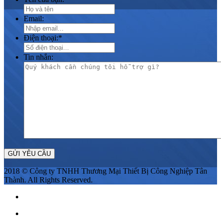
Email:
Điện thoại:
*
Tin nhắn:
2018 © Công ty TNHH Thương Mại Thiết Bị Công Nghiệp Tân
Thành. All Rights Reserved.