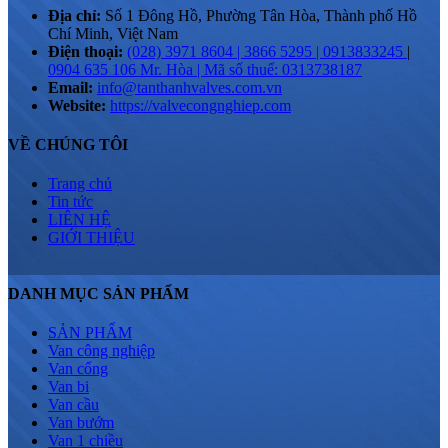
Địa chỉ:
Số 1 Đông Hồ, Phường Tân Hòa, Thành phố Hồ
Chí Minh, Việt Nam
Điện thoại:
(028) 3971 8604 | 3866 5295 | 0913833245
|
0904 635 106 Mr. Hòa | Mã số thuế: 0313738187
Email:
info@tanthanhvalves.com.vn
Website:
https://valvecongnghiep.com
VỀ CHÚNG TÔI
Trang chủ
Tin tức
LIÊN HỆ
GIỚI THIỆU
DANH MỤC SẢN PHẨM
SẢN PHẨM
Van công nghiệp
Van cổng
Van bi
Van cầu
Van bướm
Van 1 chiều