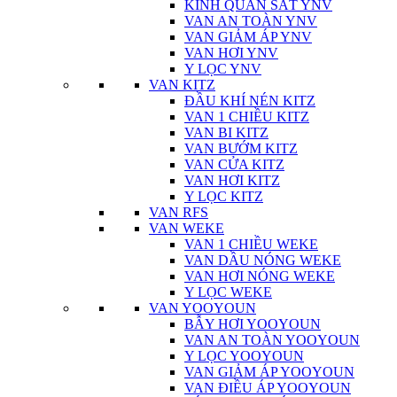
KÍNH QUAN SÁT YNV
VAN AN TOÀN YNV
VAN GIẢM ÁP YNV
VAN HƠI YNV
Y LỌC YNV
VAN KITZ
ĐẦU KHÍ NÉN KITZ
VAN 1 CHIỀU KITZ
VAN BI KITZ
VAN BƯỚM KITZ
VAN CỬA KITZ
VAN HƠI KITZ
Y LỌC KITZ
VAN RFS
VAN WEKE
VAN 1 CHIỀU WEKE
VAN DẦU NÓNG WEKE
VAN HƠI NÓNG WEKE
Y LỌC WEKE
VAN YOOYOUN
BẪY HƠI YOOYOUN
VAN AN TOÀN YOOYOUN
Y LỌC YOOYOUN
VAN GIẢM ÁP YOOYOUN
VAN ĐIỀU ÁP YOOYOUN