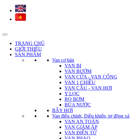
TRANG CHỦ
GIỚI THIỆU
SẢN PHẨM
Van cơ bản
VAN BI
VAN BƯỚM
VAN CỬA - VAN CỔNG
VAN 1 CHIỀU
VAN CẦU - VAN HƠI
Y LỌC
RỌ BƠM
BÚA NƯỚC
BẪY HƠI
Van điều chỉnh, Điều khiển, tự động xả
VAN AN TOÀN
VAN GIẢM ÁP
VAN ĐIỆN TỪ
VAN PHAO