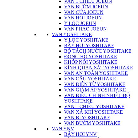
VAN 1 CHIỀU JOEUN
VAN BƯỚM JOEUN
VAN CỬA JOEUN
VAN HƠI JOEUN
Y LỌC JOEUN
VAN PHAO JOEUN
VAN YOSHITAKE
Y LỌC YOSHITAKE
BẪY HƠI YOSHITAKE
BỘ TÁCH NƯỚC YOSHITAKE
ĐỒNG HỒ YOSHITAKE
KHỚP NỐI YOSHITAKE
KÍNH QUAN SÁT YOSHITAKE
VAN AN TOÀN YOSHITAKE
VAN CẦU YOSHITAKE
VAN ĐIỆN TỪ YOSHITAKE
VAN GIẢM ÁP YOSHITAKE
VAN ĐIỀU CHỈNH NHIỆT ĐỘ
YOSHITAKE
VAN 1 CHIỀU YOSHITAKE
VAN XẢ KHÍ YOSHITAKE
VAN BI YOSHITAKE
VAN BƯỚM YOSHITAKE
VAN YNV
BẪY HƠI YNV