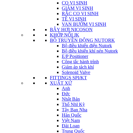
CO VI SINH
GIẢM VI SINH
RẮC CO VI SINH
TÊ VI SINH
VAN BƯỚM VI SINH
BẪY HƠI NICOSON
KHỚP NỐI JK
BỘ TRUYỀN ĐỘNG NUTORK
Bộ điều khiển điện Nutork
Bộ điều khiển khí nén Nutork
E/P Positioner
Công tắc hành trình
Giảm áp tách khí
Solenoid Valve
FITTINGS SPI/KT
XUẤT XỨ
Anh
Đức
Nhật Bản
Thổ Nhĩ Kỳ
Tây Ban Nha
Hàn Quốc
Việt Nam
Đài Loan
Trung Quốc