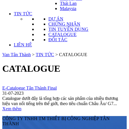
Thái Lan
Malaysia
TIN TỨC
DỰ ÁN
CHỨNG NHẬN
TIN TUYỂN DỤNG
CATALOGUE
ĐỐI TÁC
LIÊN HỆ
Van Tân Thành
>
TIN TỨC
>
CATALOGUE
CATALOGUE
E-Catalogue Tân Thành Final
31-07-2023
Catalogue dưới đây là tổng hợp các sản phẩm của nhiều thương
hiệu van nổi tiếng trên thế giới, theo tiêu chuẩn Châu Âu/ G7...
Xem thêm
CÔNG TY TNHH TM THIẾT BỊ CÔNG NGHIỆP TÂN
THÀNH