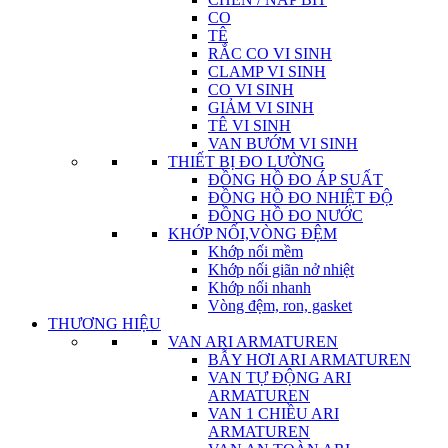
CO
TÊ
RẮC CO VI SINH
CLAMP VI SINH
CO VI SINH
GIẢM VI SINH
TÊ VI SINH
VAN BƯỚM VI SINH
THIẾT BỊ ĐO LƯỜNG
ĐỒNG HỒ ĐO ÁP SUẤT
ĐỒNG HỒ ĐO NHIỆT ĐỘ
ĐỒNG HỒ ĐO NƯỚC
KHỚP NỐI,VÒNG ĐỆM
Khớp nối mềm
Khớp nối giãn nở nhiệt
Khớp nối nhanh
Vòng đệm, ron, gasket
THƯƠNG HIỆU
VAN ARI ARMATUREN
BẪY HƠI ARI ARMATUREN
VAN TỰ ĐỘNG ARI
ARMATUREN
VAN 1 CHIỀU ARI
ARMATUREN