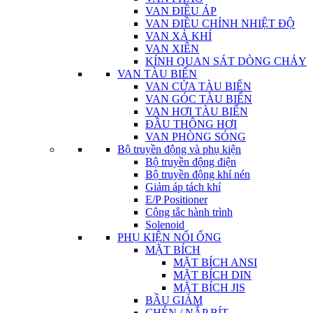
VAN ĐIỀU ÁP
VAN ĐIỀU CHỈNH NHIỆT ĐỘ
VAN XẢ KHÍ
VAN XIÊN
KÍNH QUAN SÁT DÒNG CHẢY
VAN TÀU BIỂN
VAN CỬA TÀU BIỂN
VAN GÓC TÀU BIỂN
VAN HƠI TÀU BIỂN
ĐẦU THÔNG HƠI
VAN PHÒNG SÓNG
Bộ truyền động và phụ kiện
Bộ truyền động điện
Bộ truyền động khí nén
Giảm áp tách khí
E/P Positioner
Công tắc hành trình
Solenoid
PHỤ KIỆN NỐI ỐNG
MẶT BÍCH
MẶT BÍCH ANSI
MẶT BÍCH DIN
MẶT BÍCH JIS
BẦU GIẢM
CHÉN / NẮP BÍT