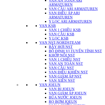
VAN AN TOÀN ARI
ARMATUREN
VAN CẦU ARI ARMATUREN
VAN ĐIỀU ÁP ARI
ARMATUREN
Y LỌC ARI ARMATUREN
VAN KSB
VAN 1 CHIỀU KSB
VAN CẦU KSB
Y LỌC KSB
VAN NST-NORDSTEAM
BẪY HƠI NST
BỘ ĐỊNH VỊ TUYẾN TÍNH NST
KHỚP NỐI NST
VAN 1 CHIỀU NST
VAN AN TOÀN NST
VAN CẦU NST
VAN ĐIỀU KHIỂN NST
VAN GIẢM ÁP NST
VAN XIÊN NST
VAN JOEUN
VAN BI JOEUN
VAN GIẢM ÁP JOEUN
BÚA NƯỚC JOEUN
RỌ BƠM JOEUN