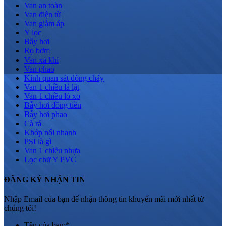
Van an toàn
Van điện từ
Van giảm áp
Y lọc
Bẫy hơi
Rọ bơm
Van xả khí
Van phao
Kính quan sát dòng chảy
Van 1 chiều lá lật
Van 1 chiều lò xo
Bẫy hơi đồng tiền
Bẫy hơi phao
Cà rá
Khớp nối nhanh
PSI là gì
Van 1 chiều nhựa
Lọc chữ Y PVC
ĐĂNG KÝ NHẬN TIN
Nhập Email của bạn để nhận thông tin khuyến mãi mới nhất từ
chúng tôi!
Tên của bạn:
*