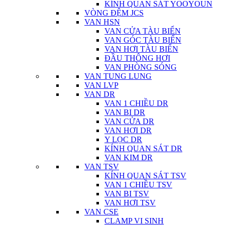
KÍNH QUAN SÁT YOOYOUN
VÒNG ĐỆM JCS
VAN HSN
VAN CỬA TÀU BIỂN
VAN GÓC TÀU BIỂN
VAN HƠI TÀU BIỂN
ĐẦU THÔNG HƠI
VAN PHÒNG SÓNG
VAN TUNG LUNG
VAN LVP
VAN DR
VAN 1 CHIỀU DR
VAN BI DR
VAN CỬA DR
VAN HƠI DR
Y LỌC DR
KÍNH QUAN SÁT DR
VAN KIM DR
VAN TSV
KÍNH QUAN SÁT TSV
VAN 1 CHIỀU TSV
VAN BI TSV
VAN HƠI TSV
VAN CSE
CLAMP VI SINH