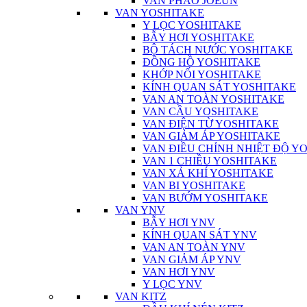
VAN PHAO JOEUN
VAN YOSHITAKE
Y LỌC YOSHITAKE
BẪY HƠI YOSHITAKE
BỘ TÁCH NƯỚC YOSHITAKE
ĐỒNG HỒ YOSHITAKE
KHỚP NỐI YOSHITAKE
KÍNH QUAN SÁT YOSHITAKE
VAN AN TOÀN YOSHITAKE
VAN CẦU YOSHITAKE
VAN ĐIỆN TỪ YOSHITAKE
VAN GIẢM ÁP YOSHITAKE
VAN ĐIỀU CHỈNH NHIỆT ĐỘ Y
VAN 1 CHIỀU YOSHITAKE
VAN XẢ KHÍ YOSHITAKE
VAN BI YOSHITAKE
VAN BƯỚM YOSHITAKE
VAN YNV
BẪY HƠI YNV
KÍNH QUAN SÁT YNV
VAN AN TOÀN YNV
VAN GIẢM ÁP YNV
VAN HƠI YNV
Y LỌC YNV
VAN KITZ