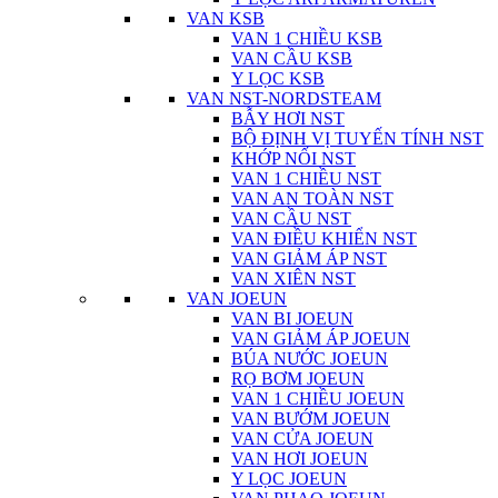
VAN KSB
VAN 1 CHIỀU KSB
VAN CẦU KSB
Y LỌC KSB
VAN NST-NORDSTEAM
BẪY HƠI NST
BỘ ĐỊNH VỊ TUYẾN TÍNH NST
KHỚP NỐI NST
VAN 1 CHIỀU NST
VAN AN TOÀN NST
VAN CẦU NST
VAN ĐIỀU KHIỂN NST
VAN GIẢM ÁP NST
VAN XIÊN NST
VAN JOEUN
VAN BI JOEUN
VAN GIẢM ÁP JOEUN
BÚA NƯỚC JOEUN
RỌ BƠM JOEUN
VAN 1 CHIỀU JOEUN
VAN BƯỚM JOEUN
VAN CỬA JOEUN
VAN HƠI JOEUN
Y LỌC JOEUN