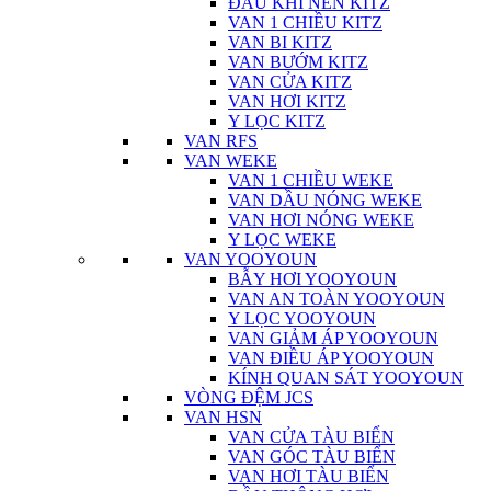
ĐẦU KHÍ NÉN KITZ
VAN 1 CHIỀU KITZ
VAN BI KITZ
VAN BƯỚM KITZ
VAN CỬA KITZ
VAN HƠI KITZ
Y LỌC KITZ
VAN RFS
VAN WEKE
VAN 1 CHIỀU WEKE
VAN DẦU NÓNG WEKE
VAN HƠI NÓNG WEKE
Y LỌC WEKE
VAN YOOYOUN
BẪY HƠI YOOYOUN
VAN AN TOÀN YOOYOUN
Y LỌC YOOYOUN
VAN GIẢM ÁP YOOYOUN
VAN ĐIỀU ÁP YOOYOUN
KÍNH QUAN SÁT YOOYOUN
VÒNG ĐỆM JCS
VAN HSN
VAN CỬA TÀU BIỂN
VAN GÓC TÀU BIỂN
VAN HƠI TÀU BIỂN