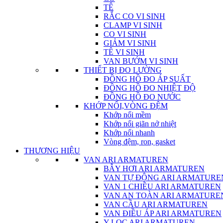
TÊ
RẮC CO VI SINH
CLAMP VI SINH
CO VI SINH
GIẢM VI SINH
TÊ VI SINH
VAN BƯỚM VI SINH
THIẾT BỊ ĐO LƯỜNG
ĐỒNG HỒ ĐO ÁP SUẤT
ĐỒNG HỒ ĐO NHIỆT ĐỘ
ĐỒNG HỒ ĐO NƯỚC
KHỚP NỐI,VÒNG ĐỆM
Khớp nối mềm
Khớp nối giãn nở nhiệt
Khớp nối nhanh
Vòng đệm, ron, gasket
THƯƠNG HIỆU
VAN ARI ARMATUREN
BẪY HƠI ARI ARMATUREN
VAN TỰ ĐỘNG ARI ARMATURE
VAN 1 CHIỀU ARI ARMATUREN
VAN AN TOÀN ARI ARMATURE
VAN CẦU ARI ARMATUREN
VAN ĐIỀU ÁP ARI ARMATUREN
Y LỌC ARI ARMATUREN