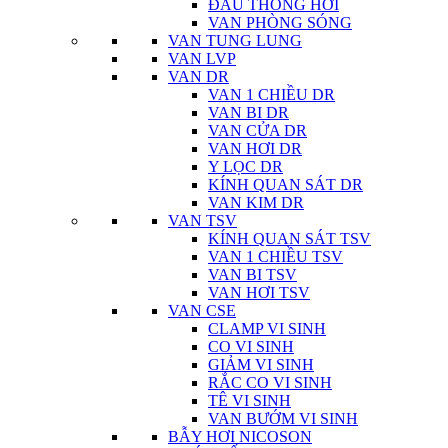
ĐẦU THÔNG HƠI
VAN PHÒNG SÓNG
VAN TUNG LUNG
VAN LVP
VAN DR
VAN 1 CHIỀU DR
VAN BI DR
VAN CỬA DR
VAN HƠI DR
Y LỌC DR
KÍNH QUAN SÁT DR
VAN KIM DR
VAN TSV
KÍNH QUAN SÁT TSV
VAN 1 CHIỀU TSV
VAN BI TSV
VAN HƠI TSV
VAN CSE
CLAMP VI SINH
CO VI SINH
GIẢM VI SINH
RẮC CO VI SINH
TÊ VI SINH
VAN BƯỚM VI SINH
BẪY HƠI NICOSON