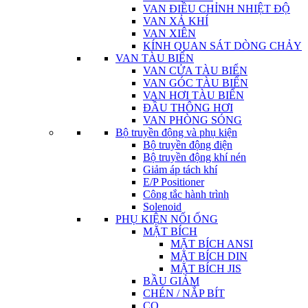
VAN ĐIỀU CHỈNH NHIỆT ĐỘ
VAN XẢ KHÍ
VAN XIÊN
KÍNH QUAN SÁT DÒNG CHẢY
VAN TÀU BIỂN
VAN CỬA TÀU BIỂN
VAN GÓC TÀU BIỂN
VAN HƠI TÀU BIỂN
ĐẦU THÔNG HƠI
VAN PHÒNG SÓNG
Bộ truyền động và phụ kiện
Bộ truyền động điện
Bộ truyền động khí nén
Giảm áp tách khí
E/P Positioner
Công tắc hành trình
Solenoid
PHỤ KIỆN NỐI ỐNG
MẶT BÍCH
MẶT BÍCH ANSI
MẶT BÍCH DIN
MẶT BÍCH JIS
BẦU GIẢM
CHÉN / NẮP BÍT
CO