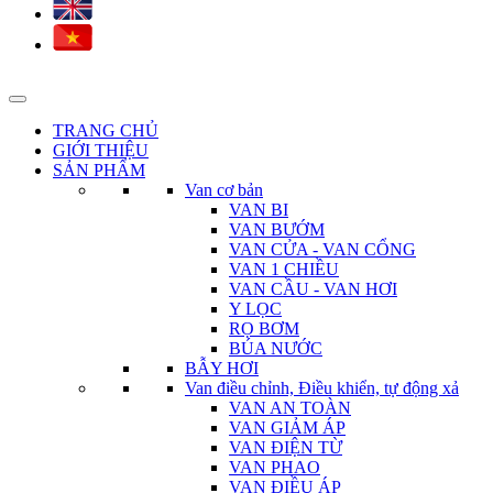
TRANG CHỦ
GIỚI THIỆU
SẢN PHẨM
Van cơ bản
VAN BI
VAN BƯỚM
VAN CỬA - VAN CỔNG
VAN 1 CHIỀU
VAN CẦU - VAN HƠI
Y LỌC
RỌ BƠM
BÚA NƯỚC
BẪY HƠI
Van điều chỉnh, Điều khiển, tự động xả
VAN AN TOÀN
VAN GIẢM ÁP
VAN ĐIỆN TỪ
VAN PHAO
VAN ĐIỀU ÁP