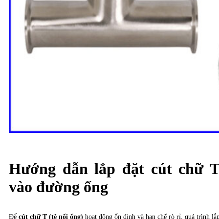
Hướng dẫn lắp đặt cút chữ 
vào đường ống
Để
cút chữ T (tê nối ống)
hoạt động ổn định và hạn chế rò rỉ, quá trình lắ