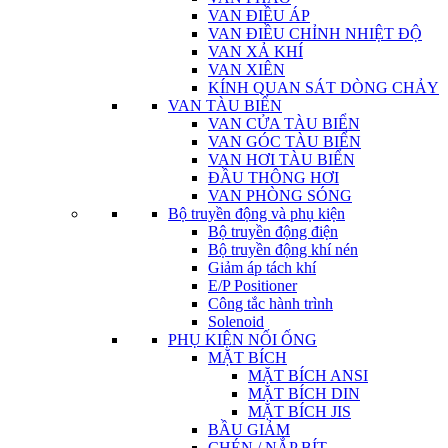
VAN ĐIỀU ÁP
VAN ĐIỀU CHỈNH NHIỆT ĐỘ
VAN XẢ KHÍ
VAN XIÊN
KÍNH QUAN SÁT DÒNG CHẢY
VAN TÀU BIỂN
VAN CỬA TÀU BIỂN
VAN GÓC TÀU BIỂN
VAN HƠI TÀU BIỂN
ĐẦU THÔNG HƠI
VAN PHÒNG SÓNG
Bộ truyền động và phụ kiện
Bộ truyền động điện
Bộ truyền động khí nén
Giảm áp tách khí
E/P Positioner
Công tắc hành trình
Solenoid
PHỤ KIỆN NỐI ỐNG
MẶT BÍCH
MẶT BÍCH ANSI
MẶT BÍCH DIN
MẶT BÍCH JIS
BẦU GIẢM
CHÉN / NẮP BÍT