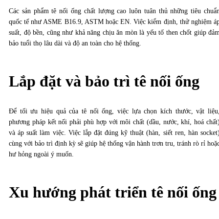
Các sản phẩm tê nối ống chất lượng cao luôn tuân thủ những tiêu chuẩ
quốc tế như ASME B16.9, ASTM hoặc EN. Việc kiểm định, thử nghiệm á
suất, độ bền, cũng như khả năng chịu ăn mòn là yếu tố then chốt giúp đả
bảo tuổi thọ lâu dài và độ an toàn cho hệ thống.
Lắp đặt và bảo trì tê nối ống
Để tối ưu hiệu quả của tê nối ống, việc lựa chọn kích thước, vật liệu
phương pháp kết nối phải phù hợp với môi chất (dầu, nước, khí, hoá chất
và áp suất làm việc. Việc lắp đặt đúng kỹ thuật (hàn, siết ren, hàn socket
cùng với bảo trì định kỳ sẽ giúp hệ thống vận hành trơn tru, tránh rò rỉ hoặ
hư hỏng ngoài ý muốn.
Xu hướng phát triển tê nối ống