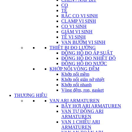
CO
TÊ
RẮC CO VI SINH
CLAMP VI SINH
CO VI SINH
GIẢM VI SINH
TÊ VI SINH
VAN BƯỚM VI SINH
THIẾT BỊ ĐO LƯỜNG
ĐỒNG HỒ ĐO ÁP SUẤT
ĐỒNG HỒ ĐO NHIỆT ĐỘ
ĐỒNG HỒ ĐO NƯỚC
KHỚP NỐI,VÒNG ĐỆM
Khớp nối mềm
Khớp nối giãn nở nhiệt
Khớp nối nhanh
Vòng đệm, ron, gasket
THƯƠNG HIỆU
VAN ARI ARMATUREN
BẪY HƠI ARI ARMATUREN
VAN TỰ ĐỘNG ARI
ARMATUREN
VAN 1 CHIỀU ARI
ARMATUREN