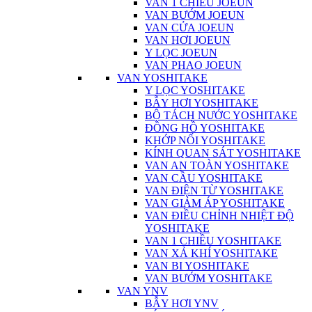
VAN 1 CHIỀU JOEUN
VAN BƯỚM JOEUN
VAN CỬA JOEUN
VAN HƠI JOEUN
Y LỌC JOEUN
VAN PHAO JOEUN
VAN YOSHITAKE
Y LỌC YOSHITAKE
BẪY HƠI YOSHITAKE
BỘ TÁCH NƯỚC YOSHITAKE
ĐỒNG HỒ YOSHITAKE
KHỚP NỐI YOSHITAKE
KÍNH QUAN SÁT YOSHITAKE
VAN AN TOÀN YOSHITAKE
VAN CẦU YOSHITAKE
VAN ĐIỆN TỪ YOSHITAKE
VAN GIẢM ÁP YOSHITAKE
VAN ĐIỀU CHỈNH NHIỆT ĐỘ
YOSHITAKE
VAN 1 CHIỀU YOSHITAKE
VAN XẢ KHÍ YOSHITAKE
VAN BI YOSHITAKE
VAN BƯỚM YOSHITAKE
VAN YNV
BẪY HƠI YNV