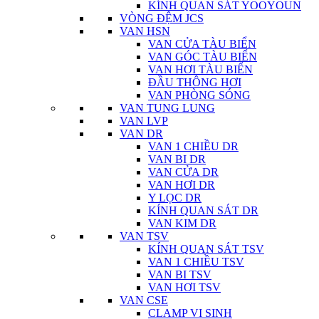
KÍNH QUAN SÁT YOOYOUN
VÒNG ĐỆM JCS
VAN HSN
VAN CỬA TÀU BIỂN
VAN GÓC TÀU BIỂN
VAN HƠI TÀU BIỂN
ĐẦU THÔNG HƠI
VAN PHÒNG SÓNG
VAN TUNG LUNG
VAN LVP
VAN DR
VAN 1 CHIỀU DR
VAN BI DR
VAN CỬA DR
VAN HƠI DR
Y LỌC DR
KÍNH QUAN SÁT DR
VAN KIM DR
VAN TSV
KÍNH QUAN SÁT TSV
VAN 1 CHIỀU TSV
VAN BI TSV
VAN HƠI TSV
VAN CSE
CLAMP VI SINH