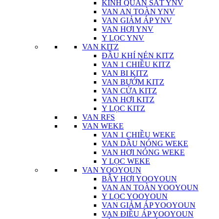
KÍNH QUAN SÁT YNV
VAN AN TOÀN YNV
VAN GIẢM ÁP YNV
VAN HƠI YNV
Y LỌC YNV
VAN KITZ
ĐẦU KHÍ NÉN KITZ
VAN 1 CHIỀU KITZ
VAN BI KITZ
VAN BƯỚM KITZ
VAN CỬA KITZ
VAN HƠI KITZ
Y LỌC KITZ
VAN RFS
VAN WEKE
VAN 1 CHIỀU WEKE
VAN DẦU NÓNG WEKE
VAN HƠI NÓNG WEKE
Y LỌC WEKE
VAN YOOYOUN
BẪY HƠI YOOYOUN
VAN AN TOÀN YOOYOUN
Y LỌC YOOYOUN
VAN GIẢM ÁP YOOYOUN
VAN ĐIỀU ÁP YOOYOUN