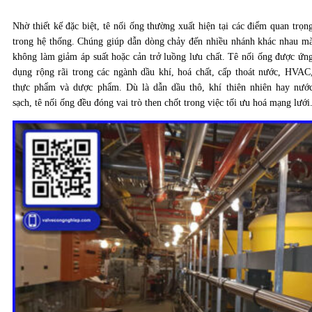
Nhờ thiết kế đặc biệt, tê nối ống thường xuất hiện tại các điểm quan trọn
trong hệ thống. Chúng giúp dẫn dòng chảy đến nhiều nhánh khác nhau m
không làm giảm áp suất hoặc cản trở luồng lưu chất. Tê nối ống được ứn
dụng rộng rãi trong các ngành dầu khí, hoá chất, cấp thoát nước, HVAC
thực phẩm và dược phẩm. Dù là dẫn dầu thô, khí thiên nhiên hay nướ
sạch, tê nối ống đều đóng vai trò then chốt trong việc tối ưu hoá mạng lưới