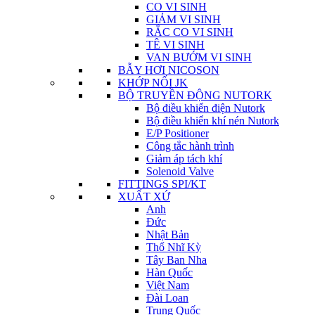
CO VI SINH
GIẢM VI SINH
RẮC CO VI SINH
TÊ VI SINH
VAN BƯỚM VI SINH
BẪY HƠI NICOSON
KHỚP NỐI JK
BỘ TRUYỀN ĐỘNG NUTORK
Bộ điều khiển điện Nutork
Bộ điều khiển khí nén Nutork
E/P Positioner
Công tắc hành trình
Giảm áp tách khí
Solenoid Valve
FITTINGS SPI/KT
XUẤT XỨ
Anh
Đức
Nhật Bản
Thổ Nhĩ Kỳ
Tây Ban Nha
Hàn Quốc
Việt Nam
Đài Loan
Trung Quốc