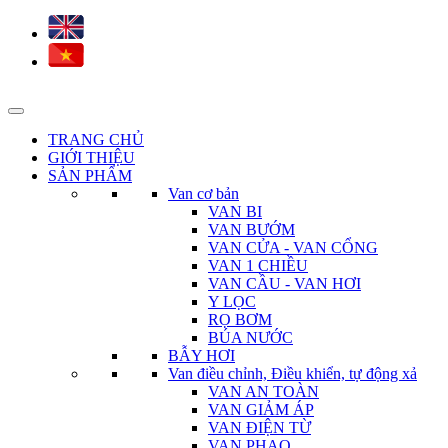
TRANG CHỦ
GIỚI THIỆU
SẢN PHẨM
Van cơ bản
VAN BI
VAN BƯỚM
VAN CỬA - VAN CỔNG
VAN 1 CHIỀU
VAN CẦU - VAN HƠI
Y LỌC
RỌ BƠM
BÚA NƯỚC
BẪY HƠI
Van điều chỉnh, Điều khiển, tự động xả
VAN AN TOÀN
VAN GIẢM ÁP
VAN ĐIỆN TỪ
VAN PHAO