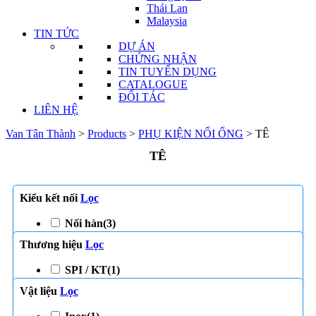
Thái Lan
Malaysia
TIN TỨC
DỰ ÁN
CHỨNG NHẬN
TIN TUYỂN DỤNG
CATALOGUE
ĐỐI TÁC
LIÊN HỆ
Van Tân Thành
>
Products
>
PHỤ KIỆN NỐI ỐNG
>
TÊ
TÊ
Kiểu kết nối
Lọc
Nối hàn
(3)
Thương hiệu
Lọc
SPI / KT
(1)
Vật liệu
Lọc