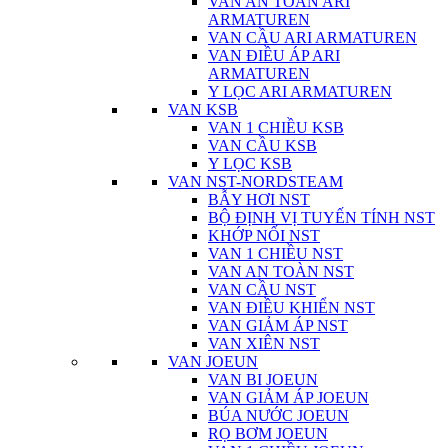
VAN AN TOÀN ARI
ARMATUREN
VAN CẦU ARI ARMATUREN
VAN ĐIỀU ÁP ARI
ARMATUREN
Y LỌC ARI ARMATUREN
VAN KSB
VAN 1 CHIỀU KSB
VAN CẦU KSB
Y LỌC KSB
VAN NST-NORDSTEAM
BẪY HƠI NST
BỘ ĐỊNH VỊ TUYẾN TÍNH NST
KHỚP NỐI NST
VAN 1 CHIỀU NST
VAN AN TOÀN NST
VAN CẦU NST
VAN ĐIỀU KHIỂN NST
VAN GIẢM ÁP NST
VAN XIÊN NST
VAN JOEUN
VAN BI JOEUN
VAN GIẢM ÁP JOEUN
BÚA NƯỚC JOEUN
RỌ BƠM JOEUN