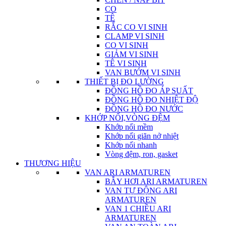
CO
TÊ
RẮC CO VI SINH
CLAMP VI SINH
CO VI SINH
GIẢM VI SINH
TÊ VI SINH
VAN BƯỚM VI SINH
THIẾT BỊ ĐO LƯỜNG
ĐỒNG HỒ ĐO ÁP SUẤT
ĐỒNG HỒ ĐO NHIỆT ĐỘ
ĐỒNG HỒ ĐO NƯỚC
KHỚP NỐI,VÒNG ĐỆM
Khớp nối mềm
Khớp nối giãn nở nhiệt
Khớp nối nhanh
Vòng đệm, ron, gasket
THƯƠNG HIỆU
VAN ARI ARMATUREN
BẪY HƠI ARI ARMATUREN
VAN TỰ ĐỘNG ARI
ARMATUREN
VAN 1 CHIỀU ARI
ARMATUREN