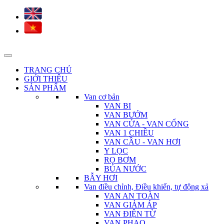
TRANG CHỦ
GIỚI THIỆU
SẢN PHẨM
Van cơ bản
VAN BI
VAN BƯỚM
VAN CỬA - VAN CỔNG
VAN 1 CHIỀU
VAN CẦU - VAN HƠI
Y LỌC
RỌ BƠM
BÚA NƯỚC
BẪY HƠI
Van điều chỉnh, Điều khiển, tự động xả
VAN AN TOÀN
VAN GIẢM ÁP
VAN ĐIỆN TỪ
VAN PHAO