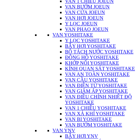
VAN 1 CHIỀU JOEUN
VAN BƯỚM JOEUN
VAN CỬA JOEUN
VAN HƠI JOEUN
Y LỌC JOEUN
VAN PHAO JOEUN
VAN YOSHITAKE
Y LỌC YOSHITAKE
BẪY HƠI YOSHITAKE
BỘ TÁCH NƯỚC YOSHITAKE
ĐỒNG HỒ YOSHITAKE
KHỚP NỐI YOSHITAKE
KÍNH QUAN SÁT YOSHITAKE
VAN AN TOÀN YOSHITAKE
VAN CẦU YOSHITAKE
VAN ĐIỆN TỪ YOSHITAKE
VAN GIẢM ÁP YOSHITAKE
VAN ĐIỀU CHỈNH NHIỆT ĐỘ
YOSHITAKE
VAN 1 CHIỀU YOSHITAKE
VAN XẢ KHÍ YOSHITAKE
VAN BI YOSHITAKE
VAN BƯỚM YOSHITAKE
VAN YNV
BẪY HƠI YNV