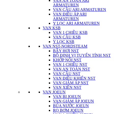
VAN AN TOÀN ARI
ARMATUREN
VAN CẦU ARI ARMATUREN
VAN ĐIỀU ÁP ARI
ARMATUREN
Y LỌC ARI ARMATUREN
VAN KSB
VAN 1 CHIỀU KSB
VAN CẦU KSB
Y LỌC KSB
VAN NST-NORDSTEAM
BẪY HƠI NST
BỘ ĐỊNH VỊ TUYẾN TÍNH NST
KHỚP NỐI NST
VAN 1 CHIỀU NST
VAN AN TOÀN NST
VAN CẦU NST
VAN ĐIỀU KHIỂN NST
VAN GIẢM ÁP NST
VAN XIÊN NST
VAN JOEUN
VAN BI JOEUN
VAN GIẢM ÁP JOEUN
BÚA NƯỚC JOEUN
RỌ BƠM JOEUN