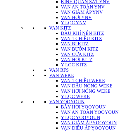
KÍNH QUAN SÁT YNV
VAN AN TOÀN YNV
VAN GIẢM ÁP YNV
VAN HƠI YNV
Y LỌC YNV
VAN KITZ
ĐẦU KHÍ NÉN KITZ
VAN 1 CHIỀU KITZ
VAN BI KITZ
VAN BƯỚM KITZ
VAN CỬA KITZ
VAN HƠI KITZ
Y LỌC KITZ
VAN RFS
VAN WEKE
VAN 1 CHIỀU WEKE
VAN DẦU NÓNG WEKE
VAN HƠI NÓNG WEKE
Y LỌC WEKE
VAN YOOYOUN
BẪY HƠI YOOYOUN
VAN AN TOÀN YOOYOUN
Y LỌC YOOYOUN
VAN GIẢM ÁP YOOYOUN
VAN ĐIỀU ÁP YOOYOUN