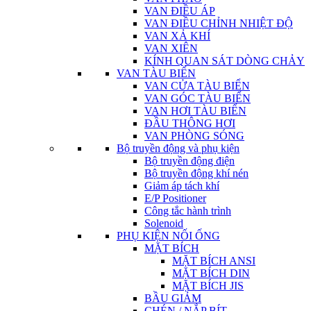
VAN ĐIỀU ÁP
VAN ĐIỀU CHỈNH NHIỆT ĐỘ
VAN XẢ KHÍ
VAN XIÊN
KÍNH QUAN SÁT DÒNG CHẢY
VAN TÀU BIỂN
VAN CỬA TÀU BIỂN
VAN GÓC TÀU BIỂN
VAN HƠI TÀU BIỂN
ĐẦU THÔNG HƠI
VAN PHÒNG SÓNG
Bộ truyền động và phụ kiện
Bộ truyền động điện
Bộ truyền động khí nén
Giảm áp tách khí
E/P Positioner
Công tắc hành trình
Solenoid
PHỤ KIỆN NỐI ỐNG
MẶT BÍCH
MẶT BÍCH ANSI
MẶT BÍCH DIN
MẶT BÍCH JIS
BẦU GIẢM
CHÉN / NẮP BÍT