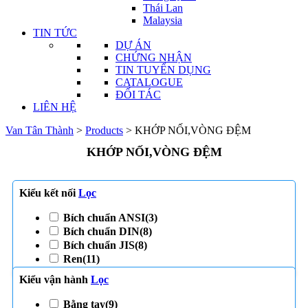
Thái Lan
Malaysia
TIN TỨC
DỰ ÁN
CHỨNG NHẬN
TIN TUYỂN DỤNG
CATALOGUE
ĐỐI TÁC
LIÊN HỆ
Van Tân Thành
>
Products
>
KHỚP NỐI,VÒNG ĐỆM
KHỚP NỐI,VÒNG ĐỆM
Kiểu kết nối
Lọc
Bích chuẩn ANSI
(3)
Bích chuẩn DIN
(8)
Bích chuẩn JIS
(8)
Ren
(11)
Kiểu vận hành
Lọc
Bằng tay
(9)