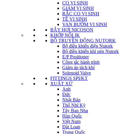
CO VI SINH
GIẢM VI SINH
RẮC CO VI SINH
TÊ VI SINH
VAN BƯỚM VI SINH
BẪY HƠI NICOSON
KHỚP NỐI JK
BỘ TRUYỀN ĐỘNG NUTORK
Bộ điều khiển điện Nutork
Bộ điều khiển khí nén Nutork
E/P Positioner
Công tắc hành trình
Giảm áp tách khí
Solenoid Valve
FITTINGS SPI/KT
XUẤT XỨ
Anh
Đức
Nhật Bản
Thổ Nhĩ Kỳ
Tây Ban Nha
Hàn Quốc
Việt Nam
Đài Loan
Trung Quốc