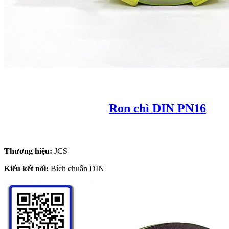
Ron chì DIN PN16
Thương hiệu:
JCS
Kiểu kết nối:
Bích chuẩn DIN