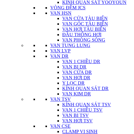
KÍNH QUAN SÁT YOOYOUN
VÒNG ĐỆM JCS
VAN HSN
VAN CỬA TÀU BIỂN
VAN GÓC TÀU BIỂN
VAN HƠI TÀU BIỂN
ĐẦU THÔNG HƠI
VAN PHÒNG SÓNG
VAN TUNG LUNG
VAN LVP
VAN DR
VAN 1 CHIỀU DR
VAN BI DR
VAN CỬA DR
VAN HƠI DR
Y LỌC DR
KÍNH QUAN SÁT DR
VAN KIM DR
VAN TSV
KÍNH QUAN SÁT TSV
VAN 1 CHIỀU TSV
VAN BI TSV
VAN HƠI TSV
VAN CSE
CLAMP VI SINH