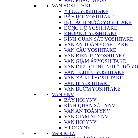
VAN PHAO JOEUN
VAN YOSHITAKE
Y LỌC YOSHITAKE
BẪY HƠI YOSHITAKE
BỘ TÁCH NƯỚC YOSHITAKE
ĐỒNG HỒ YOSHITAKE
KHỚP NỐI YOSHITAKE
KÍNH QUAN SÁT YOSHITAKE
VAN AN TOÀN YOSHITAKE
VAN CẦU YOSHITAKE
VAN ĐIỆN TỪ YOSHITAKE
VAN GIẢM ÁP YOSHITAKE
VAN ĐIỀU CHỈNH NHIỆT ĐỘ Y
VAN 1 CHIỀU YOSHITAKE
VAN XẢ KHÍ YOSHITAKE
VAN BI YOSHITAKE
VAN BƯỚM YOSHITAKE
VAN YNV
BẪY HƠI YNV
KÍNH QUAN SÁT YNV
VAN AN TOÀN YNV
VAN GIẢM ÁP YNV
VAN HƠI YNV
Y LỌC YNV
VAN KITZ