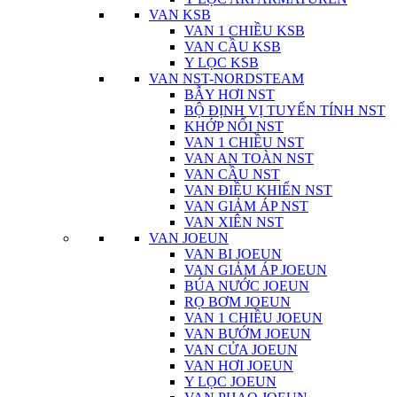
VAN KSB
VAN 1 CHIỀU KSB
VAN CẦU KSB
Y LỌC KSB
VAN NST-NORDSTEAM
BẪY HƠI NST
BỘ ĐỊNH VỊ TUYẾN TÍNH NST
KHỚP NỐI NST
VAN 1 CHIỀU NST
VAN AN TOÀN NST
VAN CẦU NST
VAN ĐIỀU KHIỂN NST
VAN GIẢM ÁP NST
VAN XIÊN NST
VAN JOEUN
VAN BI JOEUN
VAN GIẢM ÁP JOEUN
BÚA NƯỚC JOEUN
RỌ BƠM JOEUN
VAN 1 CHIỀU JOEUN
VAN BƯỚM JOEUN
VAN CỬA JOEUN
VAN HƠI JOEUN
Y LỌC JOEUN