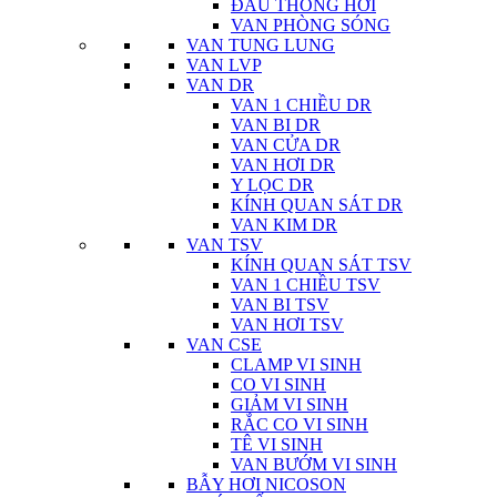
ĐẦU THÔNG HƠI
VAN PHÒNG SÓNG
VAN TUNG LUNG
VAN LVP
VAN DR
VAN 1 CHIỀU DR
VAN BI DR
VAN CỬA DR
VAN HƠI DR
Y LỌC DR
KÍNH QUAN SÁT DR
VAN KIM DR
VAN TSV
KÍNH QUAN SÁT TSV
VAN 1 CHIỀU TSV
VAN BI TSV
VAN HƠI TSV
VAN CSE
CLAMP VI SINH
CO VI SINH
GIẢM VI SINH
RẮC CO VI SINH
TÊ VI SINH
VAN BƯỚM VI SINH
BẪY HƠI NICOSON