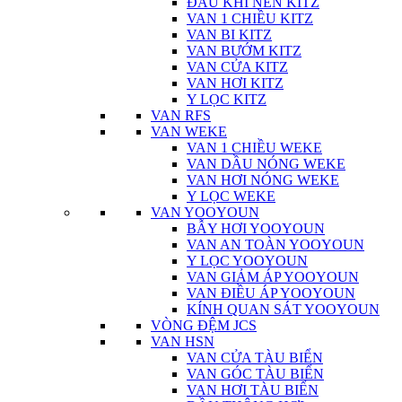
ĐẦU KHÍ NÉN KITZ
VAN 1 CHIỀU KITZ
VAN BI KITZ
VAN BƯỚM KITZ
VAN CỬA KITZ
VAN HƠI KITZ
Y LỌC KITZ
VAN RFS
VAN WEKE
VAN 1 CHIỀU WEKE
VAN DẦU NÓNG WEKE
VAN HƠI NÓNG WEKE
Y LỌC WEKE
VAN YOOYOUN
BẪY HƠI YOOYOUN
VAN AN TOÀN YOOYOUN
Y LỌC YOOYOUN
VAN GIẢM ÁP YOOYOUN
VAN ĐIỀU ÁP YOOYOUN
KÍNH QUAN SÁT YOOYOUN
VÒNG ĐỆM JCS
VAN HSN
VAN CỬA TÀU BIỂN
VAN GÓC TÀU BIỂN
VAN HƠI TÀU BIỂN