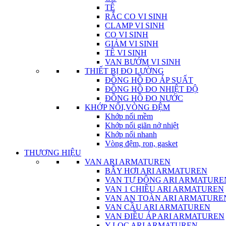
TÊ
RẮC CO VI SINH
CLAMP VI SINH
CO VI SINH
GIẢM VI SINH
TÊ VI SINH
VAN BƯỚM VI SINH
THIẾT BỊ ĐO LƯỜNG
ĐỒNG HỒ ĐO ÁP SUẤT
ĐỒNG HỒ ĐO NHIỆT ĐỘ
ĐỒNG HỒ ĐO NƯỚC
KHỚP NỐI,VÒNG ĐỆM
Khớp nối mềm
Khớp nối giãn nở nhiệt
Khớp nối nhanh
Vòng đệm, ron, gasket
THƯƠNG HIỆU
VAN ARI ARMATUREN
BẪY HƠI ARI ARMATUREN
VAN TỰ ĐỘNG ARI ARMATURE
VAN 1 CHIỀU ARI ARMATUREN
VAN AN TOÀN ARI ARMATURE
VAN CẦU ARI ARMATUREN
VAN ĐIỀU ÁP ARI ARMATUREN
Y LỌC ARI ARMATUREN