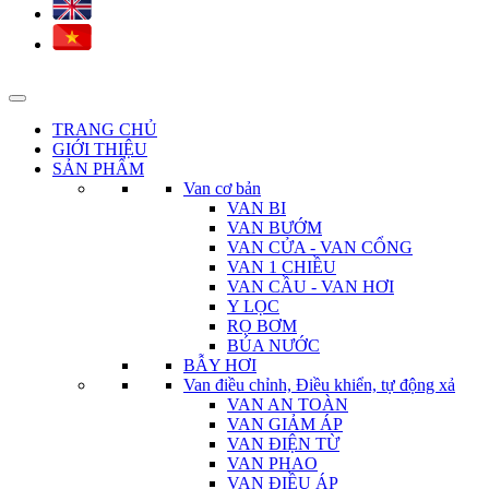
TRANG CHỦ
GIỚI THIỆU
SẢN PHẨM
Van cơ bản
VAN BI
VAN BƯỚM
VAN CỬA - VAN CỔNG
VAN 1 CHIỀU
VAN CẦU - VAN HƠI
Y LỌC
RỌ BƠM
BÚA NƯỚC
BẪY HƠI
Van điều chỉnh, Điều khiển, tự động xả
VAN AN TOÀN
VAN GIẢM ÁP
VAN ĐIỆN TỪ
VAN PHAO
VAN ĐIỀU ÁP