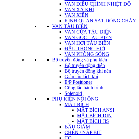
VAN ĐIỀU CHỈNH NHIỆT ĐỘ
VAN XẢ KHÍ
VAN XIÊN
KÍNH QUAN SÁT DÒNG CHẢY
VAN TÀU BIỂN
VAN CỬA TÀU BIỂN
VAN GÓC TÀU BIỂN
VAN HƠI TÀU BIỂN
ĐẦU THÔNG HƠI
VAN PHÒNG SÓNG
Bộ truyền động và phụ kiện
Bộ truyền động điện
Bộ truyền động khí nén
Giảm áp tách khí
E/P Positioner
Công tắc hành trình
Solenoid
PHỤ KIỆN NỐI ỐNG
MẶT BÍCH
MẶT BÍCH ANSI
MẶT BÍCH DIN
MẶT BÍCH JIS
BẦU GIẢM
CHÉN / NẮP BÍT
CO