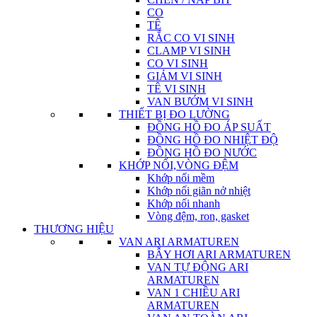
CO
TÊ
RẮC CO VI SINH
CLAMP VI SINH
CO VI SINH
GIẢM VI SINH
TÊ VI SINH
VAN BƯỚM VI SINH
THIẾT BỊ ĐO LƯỜNG
ĐỒNG HỒ ĐO ÁP SUẤT
ĐỒNG HỒ ĐO NHIỆT ĐỘ
ĐỒNG HỒ ĐO NƯỚC
KHỚP NỐI,VÒNG ĐỆM
Khớp nối mềm
Khớp nối giãn nở nhiệt
Khớp nối nhanh
Vòng đệm, ron, gasket
THƯƠNG HIỆU
VAN ARI ARMATUREN
BẪY HƠI ARI ARMATUREN
VAN TỰ ĐỘNG ARI
ARMATUREN
VAN 1 CHIỀU ARI
ARMATUREN