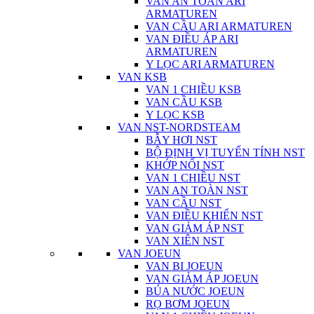
VAN AN TOÀN ARI
ARMATUREN
VAN CẦU ARI ARMATUREN
VAN ĐIỀU ÁP ARI
ARMATUREN
Y LỌC ARI ARMATUREN
VAN KSB
VAN 1 CHIỀU KSB
VAN CẦU KSB
Y LỌC KSB
VAN NST-NORDSTEAM
BẪY HƠI NST
BỘ ĐỊNH VỊ TUYẾN TÍNH NST
KHỚP NỐI NST
VAN 1 CHIỀU NST
VAN AN TOÀN NST
VAN CẦU NST
VAN ĐIỀU KHIỂN NST
VAN GIẢM ÁP NST
VAN XIÊN NST
VAN JOEUN
VAN BI JOEUN
VAN GIẢM ÁP JOEUN
BÚA NƯỚC JOEUN
RỌ BƠM JOEUN