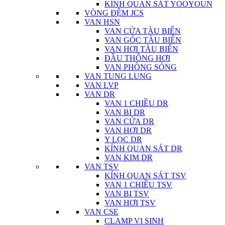
KÍNH QUAN SÁT YOOYOUN
VÒNG ĐỆM JCS
VAN HSN
VAN CỬA TÀU BIỂN
VAN GÓC TÀU BIỂN
VAN HƠI TÀU BIỂN
ĐẦU THÔNG HƠI
VAN PHÒNG SÓNG
VAN TUNG LUNG
VAN LVP
VAN DR
VAN 1 CHIỀU DR
VAN BI DR
VAN CỬA DR
VAN HƠI DR
Y LỌC DR
KÍNH QUAN SÁT DR
VAN KIM DR
VAN TSV
KÍNH QUAN SÁT TSV
VAN 1 CHIỀU TSV
VAN BI TSV
VAN HƠI TSV
VAN CSE
CLAMP VI SINH