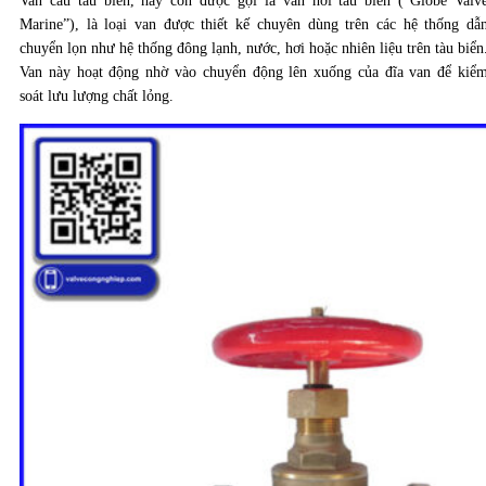
Van cầu tàu biển, hay còn được gọi là van hơi tàu biển (“Globe Valv
Marine”), là loại van được thiết kế chuyên dùng trên các hệ thống dẫ
chuyển lọn như hệ thống đông lạnh, nước, hơi hoặc nhiên liệu trên tàu biển
Van này hoạt động nhờ vào chuyển động lên xuống của đĩa van để kiể
soát lưu lượng chất lỏng.