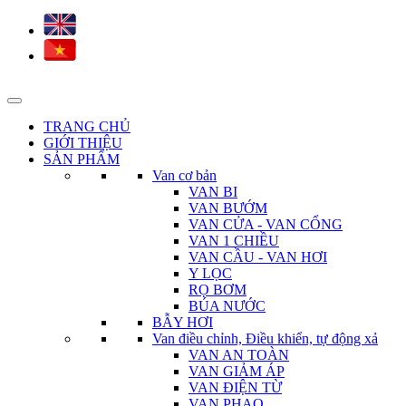
TRANG CHỦ
GIỚI THIỆU
SẢN PHẨM
Van cơ bản
VAN BI
VAN BƯỚM
VAN CỬA - VAN CỔNG
VAN 1 CHIỀU
VAN CẦU - VAN HƠI
Y LỌC
RỌ BƠM
BÚA NƯỚC
BẪY HƠI
Van điều chỉnh, Điều khiển, tự động xả
VAN AN TOÀN
VAN GIẢM ÁP
VAN ĐIỆN TỪ
VAN PHAO