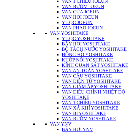
VAN 1 CHIỀU JOEUN
VAN BƯỚM JOEUN
VAN CỬA JOEUN
VAN HƠI JOEUN
Y LỌC JOEUN
VAN PHAO JOEUN
VAN YOSHITAKE
Y LỌC YOSHITAKE
BẪY HƠI YOSHITAKE
BỘ TÁCH NƯỚC YOSHITAKE
ĐỒNG HỒ YOSHITAKE
KHỚP NỐI YOSHITAKE
KÍNH QUAN SÁT YOSHITAKE
VAN AN TOÀN YOSHITAKE
VAN CẦU YOSHITAKE
VAN ĐIỆN TỪ YOSHITAKE
VAN GIẢM ÁP YOSHITAKE
VAN ĐIỀU CHỈNH NHIỆT ĐỘ
YOSHITAKE
VAN 1 CHIỀU YOSHITAKE
VAN XẢ KHÍ YOSHITAKE
VAN BI YOSHITAKE
VAN BƯỚM YOSHITAKE
VAN YNV
BẪY HƠI YNV