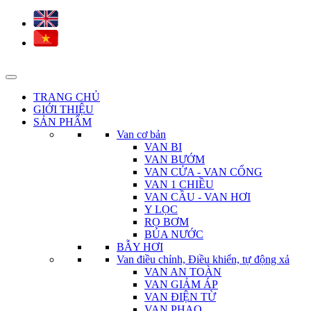
TRANG CHỦ
GIỚI THIỆU
SẢN PHẨM
Van cơ bản
VAN BI
VAN BƯỚM
VAN CỬA - VAN CỔNG
VAN 1 CHIỀU
VAN CẦU - VAN HƠI
Y LỌC
RỌ BƠM
BÚA NƯỚC
BẪY HƠI
Van điều chỉnh, Điều khiển, tự động xả
VAN AN TOÀN
VAN GIẢM ÁP
VAN ĐIỆN TỪ
VAN PHAO