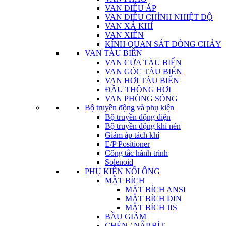
VAN ĐIỀU ÁP
VAN ĐIỀU CHỈNH NHIỆT ĐỘ
VAN XẢ KHÍ
VAN XIÊN
KÍNH QUAN SÁT DÒNG CHẢY
VAN TÀU BIỂN
VAN CỬA TÀU BIỂN
VAN GÓC TÀU BIỂN
VAN HƠI TÀU BIỂN
ĐẦU THÔNG HƠI
VAN PHÒNG SÓNG
Bộ truyền động và phụ kiện
Bộ truyền động điện
Bộ truyền động khí nén
Giảm áp tách khí
E/P Positioner
Công tắc hành trình
Solenoid
PHỤ KIỆN NỐI ỐNG
MẶT BÍCH
MẶT BÍCH ANSI
MẶT BÍCH DIN
MẶT BÍCH JIS
BẦU GIẢM
CHÉN / NẮP BÍT