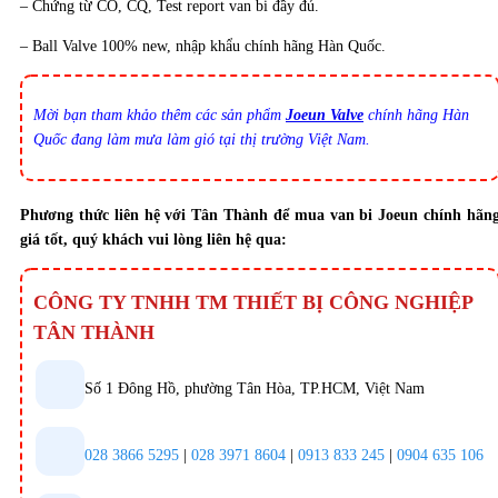
– Chứng từ CO, CQ, Test report van bi đầy đủ.
– Ball Valve 100% new, nhập khẩu chính hãng Hàn Quốc.
Mời bạn tham khảo thêm các sản phẩm
Joeun Valve
chính hãng Hàn
Quốc đang làm mưa làm gió tại thị trường Việt Nam.
Phương thức liên hệ với Tân Thành để mua
van bi
Joeun chính hãn
giá tốt, quý khách vui lòng liên hệ qua:
CÔNG TY TNHH TM THIẾT BỊ CÔNG NGHIỆP
TÂN THÀNH
Số 1 Đông Hồ, phường Tân Hòa, TP.HCM, Việt Nam
028 3866 5295
|
028 3971 8604
|
0913 833 245
|
0904 635 106