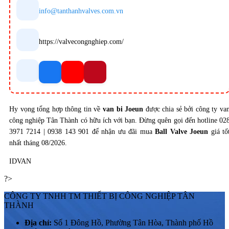
info@tanthanhvalves.com.vn
https://valvecongnghiep.com/
Hy vọng tổng hợp thông tin về
van bi
Joeun
được chia sẻ bởi công ty va
công nghiệp Tân Thành có hữu ích với bạn. Đừng quên gọi đến hotline 02
3971 7214 | 0938 143 901 để nhận ưu đãi mua
Ball Valve
Joeun
giá tố
nhất tháng 08/2026.
IDVAN
?>
CÔNG TY TNHH TM THIẾT BỊ CÔNG NGHIỆP TÂN
THÀNH
Địa chỉ:
Số 1 Đông Hồ, Phường Tân Hòa, Thành phố Hồ