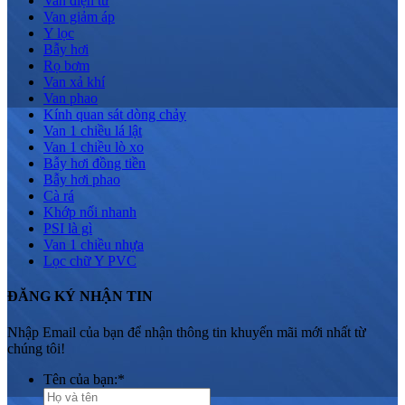
Van điện từ
Van giảm áp
Y lọc
Bẫy hơi
Rọ bơm
Van xả khí
Van phao
Kính quan sát dòng chảy
Van 1 chiều lá lật
Van 1 chiều lò xo
Bẫy hơi đồng tiền
Bẫy hơi phao
Cà rá
Khớp nối nhanh
PSI là gì
Van 1 chiều nhựa
Lọc chữ Y PVC
ĐĂNG KÝ NHẬN TIN
Nhập Email của bạn để nhận thông tin khuyến mãi mới nhất từ
chúng tôi!
Tên của bạn:
*