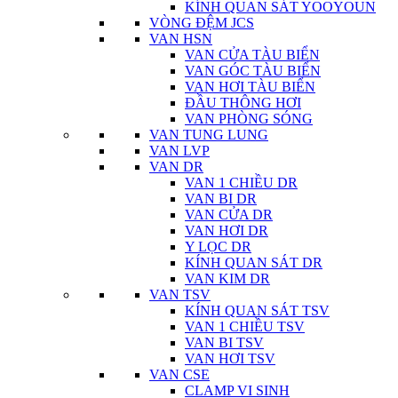
KÍNH QUAN SÁT YOOYOUN
VÒNG ĐỆM JCS
VAN HSN
VAN CỬA TÀU BIỂN
VAN GÓC TÀU BIỂN
VAN HƠI TÀU BIỂN
ĐẦU THÔNG HƠI
VAN PHÒNG SÓNG
VAN TUNG LUNG
VAN LVP
VAN DR
VAN 1 CHIỀU DR
VAN BI DR
VAN CỬA DR
VAN HƠI DR
Y LỌC DR
KÍNH QUAN SÁT DR
VAN KIM DR
VAN TSV
KÍNH QUAN SÁT TSV
VAN 1 CHIỀU TSV
VAN BI TSV
VAN HƠI TSV
VAN CSE
CLAMP VI SINH