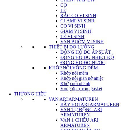
CO
TÊ
RẮC CO VI SINH
CLAMP VI SINH
CO VI SINH
GIẢM VI SINH
TÊ VI SINH
VAN BƯỚM VI SINH
THIẾT BỊ ĐO LƯỜNG
ĐỒNG HỒ ĐO ÁP SUẤT
ĐỒNG HỒ ĐO NHIỆT ĐỘ
ĐỒNG HỒ ĐO NƯỚC
KHỚP NỐI,VÒNG ĐỆM
Khớp nối mềm
Khớp nối giãn nở nhiệt
Khớp nối nhanh
Vòng đệm, ron, gasket
THƯƠNG HIỆU
VAN ARI ARMATUREN
BẪY HƠI ARI ARMATUREN
VAN TỰ ĐỘNG ARI
ARMATUREN
VAN 1 CHIỀU ARI
ARMATUREN