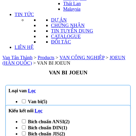
Thái Lan
Malaysia
TIN TỨC
DỰ ÁN
CHỨNG NHẬN
TIN TUYỂN DỤNG
CATALOGUE
ĐỐI TÁC
LIÊN HỆ
Van Tân Thành
>
Products
>
VAN CÔNG NGHIỆP
>
JOEUN
(HÀN QUỐC)
>
VAN BI JOEUN
VAN BI JOEUN
Loại van
Lọc
Van bi
(5)
Kiểu kết nối
Lọc
Bích chuẩn ANSI
(2)
Bích chuẩn DIN
(1)
Bích chuẩn JIS
(2)