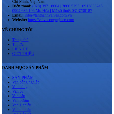
Chí Minh, Việt Nam
Điện thoại:
(028) 3971 8604 | 3866 5295 | 0913833245
|
0904 635 106 Mr. Hòa | Mã số thuế: 0313738187
Email:
info@tanthanhvalves.com.vn
Website:
https://valvecongnghiep.com
VỀ CHÚNG TÔI
Trang chủ
Tin tức
LIÊN HỆ
GIỚI THIỆU
DANH MỤC SẢN PHẨM
SẢN PHẨM
Van công nghiệp
Van cổng
Van bi
Van cầu
Van bướm
Van 1 chiều
Van an toàn