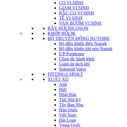
CO VI SINH
GIẢM VI SINH
RẮC CO VI SINH
TÊ VI SINH
VAN BƯỚM VI SINH
BẪY HƠI NICOSON
KHỚP NỐI JK
BỘ TRUYỀN ĐỘNG NUTORK
Bộ điều khiển điện Nutork
Bộ điều khiển khí nén Nutork
E/P Positioner
Công tắc hành trình
Giảm áp tách khí
Solenoid Valve
FITTINGS SPI/KT
XUẤT XỨ
Anh
Đức
Nhật Bản
Thổ Nhĩ Kỳ
Tây Ban Nha
Hàn Quốc
Việt Nam
Đài Loan
Trung Quốc