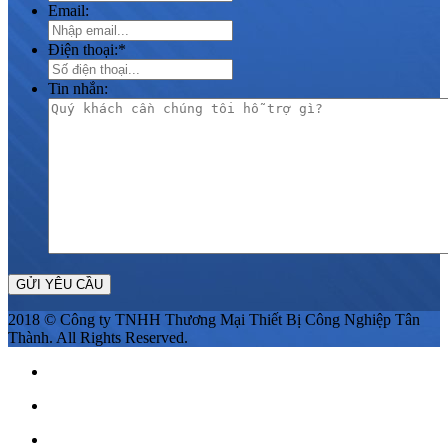
Email:
Điện thoại:
*
Tin nhắn:
2018 © Công ty TNHH Thương Mại Thiết Bị Công Nghiệp Tân
Thành. All Rights Reserved.