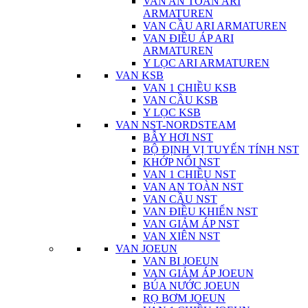
VAN AN TOÀN ARI
ARMATUREN
VAN CẦU ARI ARMATUREN
VAN ĐIỀU ÁP ARI
ARMATUREN
Y LỌC ARI ARMATUREN
VAN KSB
VAN 1 CHIỀU KSB
VAN CẦU KSB
Y LỌC KSB
VAN NST-NORDSTEAM
BẪY HƠI NST
BỘ ĐỊNH VỊ TUYẾN TÍNH NST
KHỚP NỐI NST
VAN 1 CHIỀU NST
VAN AN TOÀN NST
VAN CẦU NST
VAN ĐIỀU KHIỂN NST
VAN GIẢM ÁP NST
VAN XIÊN NST
VAN JOEUN
VAN BI JOEUN
VAN GIẢM ÁP JOEUN
BÚA NƯỚC JOEUN
RỌ BƠM JOEUN