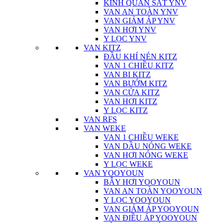
KÍNH QUAN SÁT YNV
VAN AN TOÀN YNV
VAN GIẢM ÁP YNV
VAN HƠI YNV
Y LỌC YNV
VAN KITZ
ĐẦU KHÍ NÉN KITZ
VAN 1 CHIỀU KITZ
VAN BI KITZ
VAN BƯỚM KITZ
VAN CỬA KITZ
VAN HƠI KITZ
Y LỌC KITZ
VAN RFS
VAN WEKE
VAN 1 CHIỀU WEKE
VAN DẦU NÓNG WEKE
VAN HƠI NÓNG WEKE
Y LỌC WEKE
VAN YOOYOUN
BẪY HƠI YOOYOUN
VAN AN TOÀN YOOYOUN
Y LỌC YOOYOUN
VAN GIẢM ÁP YOOYOUN
VAN ĐIỀU ÁP YOOYOUN