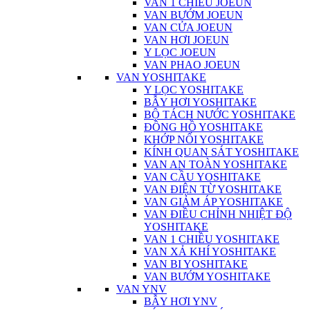
VAN 1 CHIỀU JOEUN
VAN BƯỚM JOEUN
VAN CỬA JOEUN
VAN HƠI JOEUN
Y LỌC JOEUN
VAN PHAO JOEUN
VAN YOSHITAKE
Y LỌC YOSHITAKE
BẪY HƠI YOSHITAKE
BỘ TÁCH NƯỚC YOSHITAKE
ĐỒNG HỒ YOSHITAKE
KHỚP NỐI YOSHITAKE
KÍNH QUAN SÁT YOSHITAKE
VAN AN TOÀN YOSHITAKE
VAN CẦU YOSHITAKE
VAN ĐIỆN TỪ YOSHITAKE
VAN GIẢM ÁP YOSHITAKE
VAN ĐIỀU CHỈNH NHIỆT ĐỘ
YOSHITAKE
VAN 1 CHIỀU YOSHITAKE
VAN XẢ KHÍ YOSHITAKE
VAN BI YOSHITAKE
VAN BƯỚM YOSHITAKE
VAN YNV
BẪY HƠI YNV