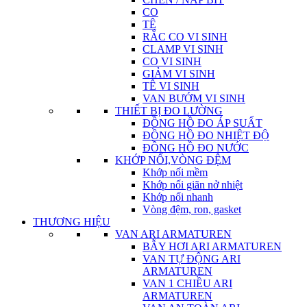
CO
TÊ
RẮC CO VI SINH
CLAMP VI SINH
CO VI SINH
GIẢM VI SINH
TÊ VI SINH
VAN BƯỚM VI SINH
THIẾT BỊ ĐO LƯỜNG
ĐỒNG HỒ ĐO ÁP SUẤT
ĐỒNG HỒ ĐO NHIỆT ĐỘ
ĐỒNG HỒ ĐO NƯỚC
KHỚP NỐI,VÒNG ĐỆM
Khớp nối mềm
Khớp nối giãn nở nhiệt
Khớp nối nhanh
Vòng đệm, ron, gasket
THƯƠNG HIỆU
VAN ARI ARMATUREN
BẪY HƠI ARI ARMATUREN
VAN TỰ ĐỘNG ARI
ARMATUREN
VAN 1 CHIỀU ARI
ARMATUREN