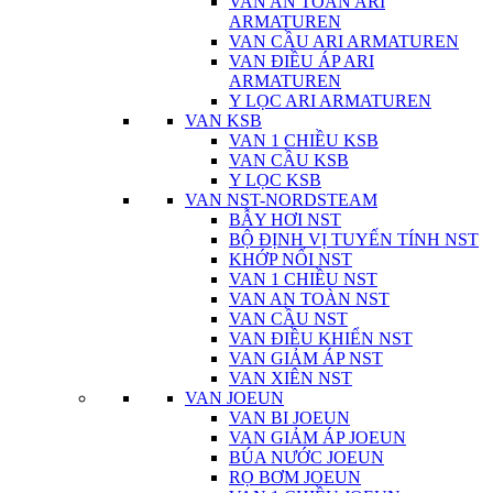
VAN AN TOÀN ARI
ARMATUREN
VAN CẦU ARI ARMATUREN
VAN ĐIỀU ÁP ARI
ARMATUREN
Y LỌC ARI ARMATUREN
VAN KSB
VAN 1 CHIỀU KSB
VAN CẦU KSB
Y LỌC KSB
VAN NST-NORDSTEAM
BẪY HƠI NST
BỘ ĐỊNH VỊ TUYẾN TÍNH NST
KHỚP NỐI NST
VAN 1 CHIỀU NST
VAN AN TOÀN NST
VAN CẦU NST
VAN ĐIỀU KHIỂN NST
VAN GIẢM ÁP NST
VAN XIÊN NST
VAN JOEUN
VAN BI JOEUN
VAN GIẢM ÁP JOEUN
BÚA NƯỚC JOEUN
RỌ BƠM JOEUN