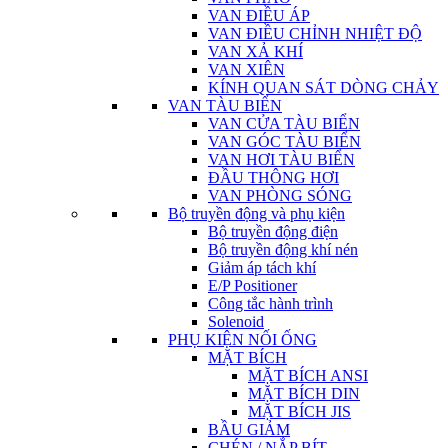
VAN ĐIỀU ÁP
VAN ĐIỀU CHỈNH NHIỆT ĐỘ
VAN XẢ KHÍ
VAN XIÊN
KÍNH QUAN SÁT DÒNG CHẢY
VAN TÀU BIỂN
VAN CỬA TÀU BIỂN
VAN GÓC TÀU BIỂN
VAN HƠI TÀU BIỂN
ĐẦU THÔNG HƠI
VAN PHÒNG SÓNG
Bộ truyền động và phụ kiện
Bộ truyền động điện
Bộ truyền động khí nén
Giảm áp tách khí
E/P Positioner
Công tắc hành trình
Solenoid
PHỤ KIỆN NỐI ỐNG
MẶT BÍCH
MẶT BÍCH ANSI
MẶT BÍCH DIN
MẶT BÍCH JIS
BẦU GIẢM
CHÉN / NẮP BÍT