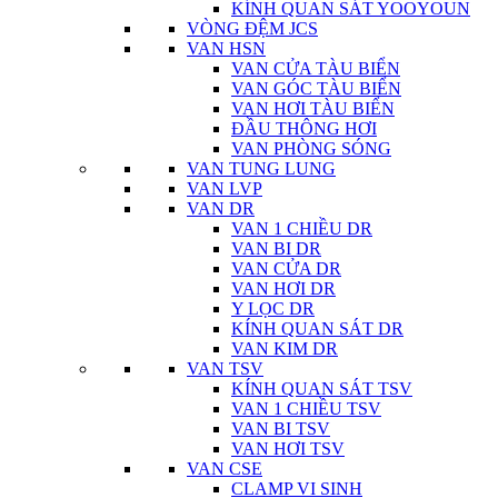
KÍNH QUAN SÁT YOOYOUN
VÒNG ĐỆM JCS
VAN HSN
VAN CỬA TÀU BIỂN
VAN GÓC TÀU BIỂN
VAN HƠI TÀU BIỂN
ĐẦU THÔNG HƠI
VAN PHÒNG SÓNG
VAN TUNG LUNG
VAN LVP
VAN DR
VAN 1 CHIỀU DR
VAN BI DR
VAN CỬA DR
VAN HƠI DR
Y LỌC DR
KÍNH QUAN SÁT DR
VAN KIM DR
VAN TSV
KÍNH QUAN SÁT TSV
VAN 1 CHIỀU TSV
VAN BI TSV
VAN HƠI TSV
VAN CSE
CLAMP VI SINH