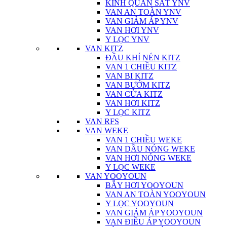
KÍNH QUAN SÁT YNV
VAN AN TOÀN YNV
VAN GIẢM ÁP YNV
VAN HƠI YNV
Y LỌC YNV
VAN KITZ
ĐẦU KHÍ NÉN KITZ
VAN 1 CHIỀU KITZ
VAN BI KITZ
VAN BƯỚM KITZ
VAN CỬA KITZ
VAN HƠI KITZ
Y LỌC KITZ
VAN RFS
VAN WEKE
VAN 1 CHIỀU WEKE
VAN DẦU NÓNG WEKE
VAN HƠI NÓNG WEKE
Y LỌC WEKE
VAN YOOYOUN
BẪY HƠI YOOYOUN
VAN AN TOÀN YOOYOUN
Y LỌC YOOYOUN
VAN GIẢM ÁP YOOYOUN
VAN ĐIỀU ÁP YOOYOUN