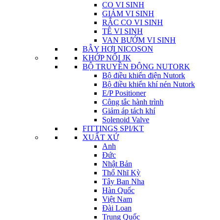
CO VI SINH
GIẢM VI SINH
RẮC CO VI SINH
TÊ VI SINH
VAN BƯỚM VI SINH
BẪY HƠI NICOSON
KHỚP NỐI JK
BỘ TRUYỀN ĐỘNG NUTORK
Bộ điều khiển điện Nutork
Bộ điều khiển khí nén Nutork
E/P Positioner
Công tắc hành trình
Giảm áp tách khí
Solenoid Valve
FITTINGS SPI/KT
XUẤT XỨ
Anh
Đức
Nhật Bản
Thổ Nhĩ Kỳ
Tây Ban Nha
Hàn Quốc
Việt Nam
Đài Loan
Trung Quốc