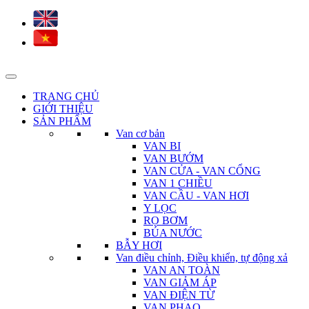
TRANG CHỦ
GIỚI THIỆU
SẢN PHẨM
Van cơ bản
VAN BI
VAN BƯỚM
VAN CỬA - VAN CỔNG
VAN 1 CHIỀU
VAN CẦU - VAN HƠI
Y LỌC
RỌ BƠM
BÚA NƯỚC
BẪY HƠI
Van điều chỉnh, Điều khiển, tự động xả
VAN AN TOÀN
VAN GIẢM ÁP
VAN ĐIỆN TỪ
VAN PHAO