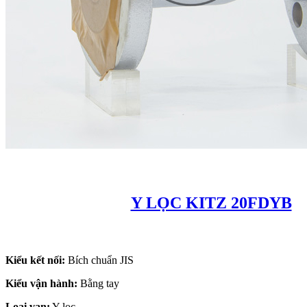
Y LỌC KITZ 20FDYB
Kiểu kết nối:
Bích chuẩn JIS
Kiểu vận hành:
Bằng tay
Loại van:
Y lọc