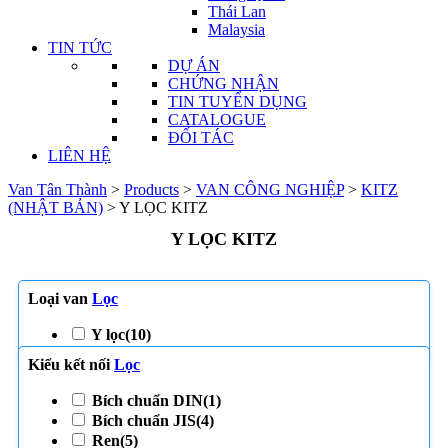
Thái Lan
Malaysia
TIN TỨC
DỰ ÁN
CHỨNG NHẬN
TIN TUYỂN DỤNG
CATALOGUE
ĐỐI TÁC
LIÊN HỆ
Van Tân Thành
>
Products
>
VAN CÔNG NGHIỆP
>
KITZ
(NHẬT BẢN)
>
Y LỌC KITZ
Y LỌC KITZ
Loại van
Lọc
Y lọc
(10)
Kiểu kết nối
Lọc
Bích chuẩn DIN
(1)
Bích chuẩn JIS
(4)
Ren
(5)