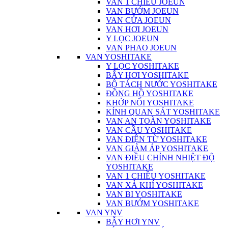
VAN 1 CHIỀU JOEUN
VAN BƯỚM JOEUN
VAN CỬA JOEUN
VAN HƠI JOEUN
Y LỌC JOEUN
VAN PHAO JOEUN
VAN YOSHITAKE
Y LỌC YOSHITAKE
BẪY HƠI YOSHITAKE
BỘ TÁCH NƯỚC YOSHITAKE
ĐỒNG HỒ YOSHITAKE
KHỚP NỐI YOSHITAKE
KÍNH QUAN SÁT YOSHITAKE
VAN AN TOÀN YOSHITAKE
VAN CẦU YOSHITAKE
VAN ĐIỆN TỪ YOSHITAKE
VAN GIẢM ÁP YOSHITAKE
VAN ĐIỀU CHỈNH NHIỆT ĐỘ
YOSHITAKE
VAN 1 CHIỀU YOSHITAKE
VAN XẢ KHÍ YOSHITAKE
VAN BI YOSHITAKE
VAN BƯỚM YOSHITAKE
VAN YNV
BẪY HƠI YNV