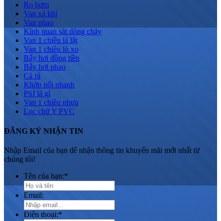
Rọ bơm
Van xả khí
Van phao
Kính quan sát dòng chảy
Van 1 chiều lá lật
Van 1 chiều lò xo
Bẫy hơi đồng tiền
Bẫy hơi phao
Cà rá
Khớp nối nhanh
PSI là gì
Van 1 chiều nhựa
Lọc chữ Y PVC
ĐĂNG KÝ NHẬN TIN
Nhập Email của bạn để nhận thông tin khuyến mãi mới nhất từ
chúng tôi!
Tên của bạn:
*
Email:
Điện thoại:
*