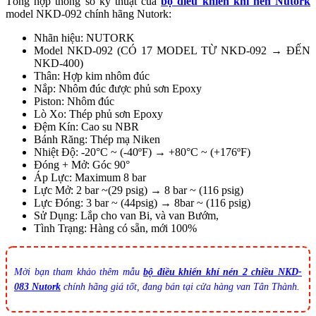
Tổng hợp thông số kỹ thuật của
bộ điều khiển khí nén Nutork
model NKD-092 chính hãng Nutork:
Nhãn hiệu: NUTORK
Model NKD-092 (CÓ 17 MODEL TỪ NKD-092 → ĐẾN
NKD-400)
Thân: Hợp kim nhôm đúc
Nắp: Nhôm đúc được phủ sơn Epoxy
Piston: Nhôm đúc
Lò Xo: Thép phủ sơn Epoxy
Đệm Kín: Cao su NBR
Bánh Răng: Thép mạ Niken
Nhiệt Độ: -20°C ~ (-40ºF) → +80°C ~ (+176ºF)
Đóng + Mở: Góc 90°
Áp Lực: Maximum 8 bar
Lực Mở: 2 bar ~(29 psig) → 8 bar ~ (116 psig)
Lực Đóng: 3 bar ~ (44psig) → 8bar ~ (116 psig)
Sử Dụng: Lắp cho van Bi, và van Bướm,
Tình Trạng: Hàng có sẵn, mới 100%
Mời bạn tham khảo thêm mẫu
bộ điều khiển khí nén 2 chiều NKD-
083 Nutork
chính hãng giá tốt, đang bán tại cửa hàng van Tân Thành.