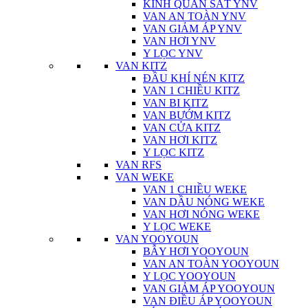
KÍNH QUAN SÁT YNV
VAN AN TOÀN YNV
VAN GIẢM ÁP YNV
VAN HƠI YNV
Y LỌC YNV
VAN KITZ
ĐẦU KHÍ NÉN KITZ
VAN 1 CHIỀU KITZ
VAN BI KITZ
VAN BƯỚM KITZ
VAN CỬA KITZ
VAN HƠI KITZ
Y LỌC KITZ
VAN RFS
VAN WEKE
VAN 1 CHIỀU WEKE
VAN DẦU NÓNG WEKE
VAN HƠI NÓNG WEKE
Y LỌC WEKE
VAN YOOYOUN
BẪY HƠI YOOYOUN
VAN AN TOÀN YOOYOUN
Y LỌC YOOYOUN
VAN GIẢM ÁP YOOYOUN
VAN ĐIỀU ÁP YOOYOUN