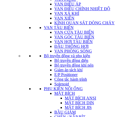
VAN ĐIỀU ÁP
VAN ĐIỀU CHỈNH NHIỆT ĐỘ
VAN XẢ KHÍ
VAN XIÊN
KÍNH QUAN SÁT DÒNG CHẢY
VAN TÀU BIỂN
VAN CỬA TÀU BIỂN
VAN GÓC TÀU BIỂN
VAN HƠI TÀU BIỂN
ĐẦU THÔNG HƠI
VAN PHÒNG SÓNG
Bộ truyền động và phụ kiện
Bộ truyền động điện
Bộ truyền động khí nén
Giảm áp tách khí
E/P Positioner
Công tắc hành trình
Solenoid
PHỤ KIỆN NỐI ỐNG
MẶT BÍCH
MẶT BÍCH ANSI
MẶT BÍCH DIN
MẶT BÍCH JIS
BẦU GIẢM
CHÉN / NẮP BÍT