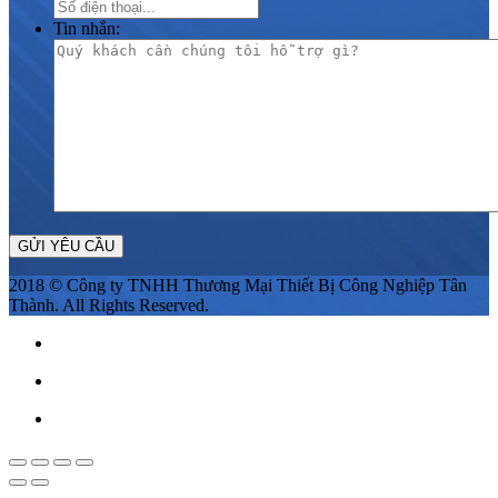
Tin nhắn:
2018 © Công ty TNHH Thương Mại Thiết Bị Công Nghiệp Tân
Thành. All Rights Reserved.