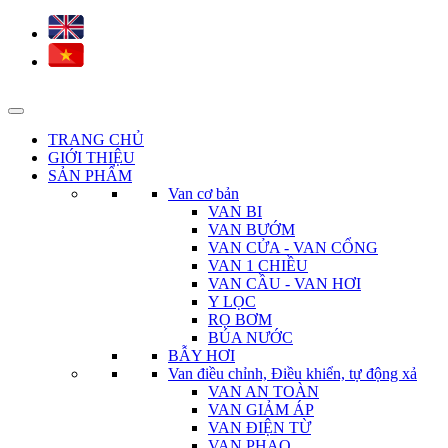
TRANG CHỦ
GIỚI THIỆU
SẢN PHẨM
Van cơ bản
VAN BI
VAN BƯỚM
VAN CỬA - VAN CỔNG
VAN 1 CHIỀU
VAN CẦU - VAN HƠI
Y LỌC
RỌ BƠM
BÚA NƯỚC
BẪY HƠI
Van điều chỉnh, Điều khiển, tự động xả
VAN AN TOÀN
VAN GIẢM ÁP
VAN ĐIỆN TỪ
VAN PHAO