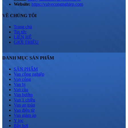
Website:
https://valvecongnghiep.com
VỀ CHÚNG TÔI
Trang chủ
Tin tức
LIÊN HỆ
GIỚI THIỆU
DANH MỤC SẢN PHẨM
SẢN PHẨM
Van công nghiệp
Van cổng
Van bi
Van cầu
Van bướm
Van 1 chiều
Van an toàn
Van điện từ
Van giảm áp
Y lọc
Bẫy hơi