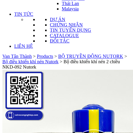
Thái Lan
Malaysia
TIN TỨC
DỰ ÁN
CHỨNG NHẬN
TIN TUYỂN DỤNG
CATALOGUE
ĐỐI TÁC
LIÊN HỆ
Van Tân Thành
>
Products
>
BỘ TRUYỀN ĐỘNG NUTORK
>
Bộ điều khiển khí nén Nutork
>
Bộ điều khiển khí nén 2 chiều
NKD-092 Nutork