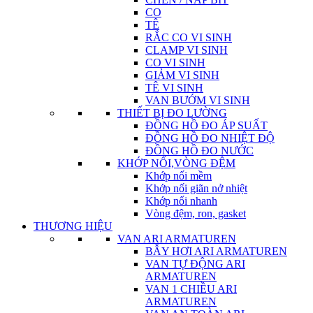
CO
TÊ
RẮC CO VI SINH
CLAMP VI SINH
CO VI SINH
GIẢM VI SINH
TÊ VI SINH
VAN BƯỚM VI SINH
THIẾT BỊ ĐO LƯỜNG
ĐỒNG HỒ ĐO ÁP SUẤT
ĐỒNG HỒ ĐO NHIỆT ĐỘ
ĐỒNG HỒ ĐO NƯỚC
KHỚP NỐI,VÒNG ĐỆM
Khớp nối mềm
Khớp nối giãn nở nhiệt
Khớp nối nhanh
Vòng đệm, ron, gasket
THƯƠNG HIỆU
VAN ARI ARMATUREN
BẪY HƠI ARI ARMATUREN
VAN TỰ ĐỘNG ARI
ARMATUREN
VAN 1 CHIỀU ARI
ARMATUREN