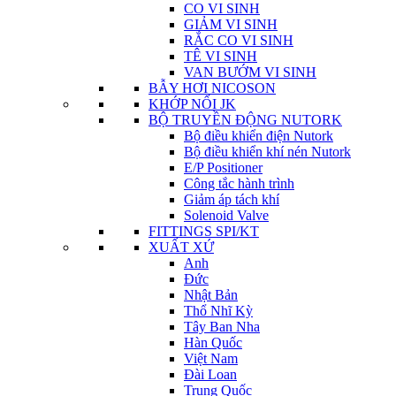
CO VI SINH
GIẢM VI SINH
RẮC CO VI SINH
TÊ VI SINH
VAN BƯỚM VI SINH
BẪY HƠI NICOSON
KHỚP NỐI JK
BỘ TRUYỀN ĐỘNG NUTORK
Bộ điều khiển điện Nutork
Bộ điều khiển khí nén Nutork
E/P Positioner
Công tắc hành trình
Giảm áp tách khí
Solenoid Valve
FITTINGS SPI/KT
XUẤT XỨ
Anh
Đức
Nhật Bản
Thổ Nhĩ Kỳ
Tây Ban Nha
Hàn Quốc
Việt Nam
Đài Loan
Trung Quốc