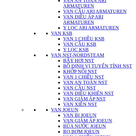
VAN AN TOÀN ARI
ARMATUREN
VAN CẦU ARI ARMATUREN
VAN ĐIỀU ÁP ARI
ARMATUREN
Y LỌC ARI ARMATUREN
VAN KSB
VAN 1 CHIỀU KSB
VAN CẦU KSB
Y LỌC KSB
VAN NST-NORDSTEAM
BẪY HƠI NST
BỘ ĐỊNH VỊ TUYẾN TÍNH NST
KHỚP NỐI NST
VAN 1 CHIỀU NST
VAN AN TOÀN NST
VAN CẦU NST
VAN ĐIỀU KHIỂN NST
VAN GIẢM ÁP NST
VAN XIÊN NST
VAN JOEUN
VAN BI JOEUN
VAN GIẢM ÁP JOEUN
BÚA NƯỚC JOEUN
RỌ BƠM JOEUN