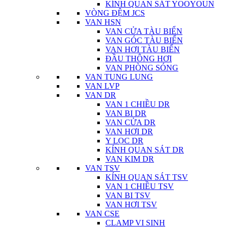
KÍNH QUAN SÁT YOOYOUN
VÒNG ĐỆM JCS
VAN HSN
VAN CỬA TÀU BIỂN
VAN GÓC TÀU BIỂN
VAN HƠI TÀU BIỂN
ĐẦU THÔNG HƠI
VAN PHÒNG SÓNG
VAN TUNG LUNG
VAN LVP
VAN DR
VAN 1 CHIỀU DR
VAN BI DR
VAN CỬA DR
VAN HƠI DR
Y LỌC DR
KÍNH QUAN SÁT DR
VAN KIM DR
VAN TSV
KÍNH QUAN SÁT TSV
VAN 1 CHIỀU TSV
VAN BI TSV
VAN HƠI TSV
VAN CSE
CLAMP VI SINH