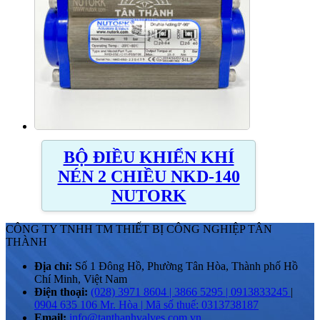
BỘ ĐIỀU KHIỂN KHÍ
NÉN 2 CHIỀU NKD-140
NUTORK
CÔNG TY TNHH TM THIẾT BỊ CÔNG NGHIỆP TÂN
THÀNH
Địa chỉ:
Số 1 Đông Hồ, Phường Tân Hòa, Thành phố Hồ
Chí Minh, Việt Nam
Điện thoại:
(028) 3971 8604 | 3866 5295 | 0913833245
|
0904 635 106 Mr. Hòa | Mã số thuế: 0313738187
Email:
info@tanthanhvalves.com.vn