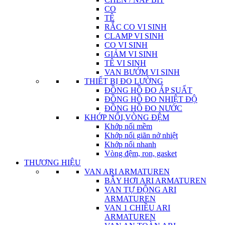
CO
TÊ
RẮC CO VI SINH
CLAMP VI SINH
CO VI SINH
GIẢM VI SINH
TÊ VI SINH
VAN BƯỚM VI SINH
THIẾT BỊ ĐO LƯỜNG
ĐỒNG HỒ ĐO ÁP SUẤT
ĐỒNG HỒ ĐO NHIỆT ĐỘ
ĐỒNG HỒ ĐO NƯỚC
KHỚP NỐI,VÒNG ĐỆM
Khớp nối mềm
Khớp nối giãn nở nhiệt
Khớp nối nhanh
Vòng đệm, ron, gasket
THƯƠNG HIỆU
VAN ARI ARMATUREN
BẪY HƠI ARI ARMATUREN
VAN TỰ ĐỘNG ARI
ARMATUREN
VAN 1 CHIỀU ARI
ARMATUREN