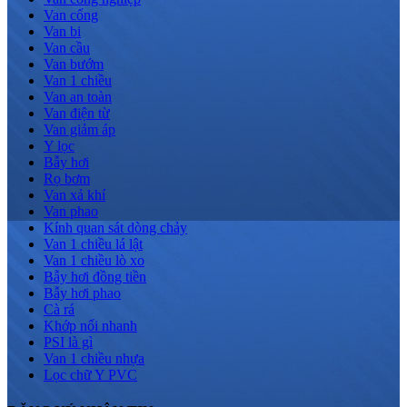
Van cổng
Van bi
Van cầu
Van bướm
Van 1 chiều
Van an toàn
Van điện từ
Van giảm áp
Y lọc
Bẫy hơi
Rọ bơm
Van xả khí
Van phao
Kính quan sát dòng chảy
Van 1 chiều lá lật
Van 1 chiều lò xo
Bẫy hơi đồng tiền
Bẫy hơi phao
Cà rá
Khớp nối nhanh
PSI là gì
Van 1 chiều nhựa
Lọc chữ Y PVC