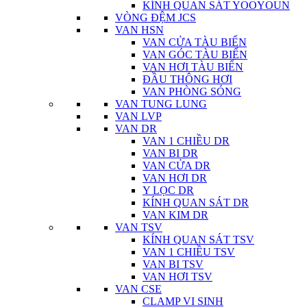
KÍNH QUAN SÁT YOOYOUN
VÒNG ĐỆM JCS
VAN HSN
VAN CỬA TÀU BIỂN
VAN GÓC TÀU BIỂN
VAN HƠI TÀU BIỂN
ĐẦU THÔNG HƠI
VAN PHÒNG SÓNG
VAN TUNG LUNG
VAN LVP
VAN DR
VAN 1 CHIỀU DR
VAN BI DR
VAN CỬA DR
VAN HƠI DR
Y LỌC DR
KÍNH QUAN SÁT DR
VAN KIM DR
VAN TSV
KÍNH QUAN SÁT TSV
VAN 1 CHIỀU TSV
VAN BI TSV
VAN HƠI TSV
VAN CSE
CLAMP VI SINH