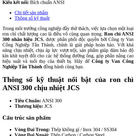
Kiểu kết nối:
Bích chuẩn ANSI
Chi tiết sản phẩm
Thông số kỹ thuật
Trong môi trường công nghiệp đầy thử thách, việc lựa chọn một loại
ron chì chất lượng cao là điều vô cùng quan trọng.
Ron chì ANSI
300 nhãn hiệu JCS
, được phân phối độc quyền bởi Công ty Van
Công Nghiệp Tân Thành, chính là giải pháp hoàn hảo. Với khả
năng chịu nhiệt, chịu áp lực vượt trội, sản phẩm giúp đảm bảo độ
kín khít tuyệt đối cho các hệ thống đường ống, góp phần nâng cao
hiệu suất và tuổi thọ của thiết bị. Hãy để
Công ty Van Công
Nghiệp Tân Thành
đồng hành cùng bạn.
Thông số kỹ thuật nổi bật của ron chì
ANSI 300 chịu nhiệt JCS
Tiêu Chuẩn:
ANSI 300
Thương hiệu:
JCS
Cấu trúc sản phẩm
Vòng Đai Trong:
Thép không gỉ / Inox 304 / SS304
Vòng Đai Ngoài:
Thép Carbon / Carbon Steel