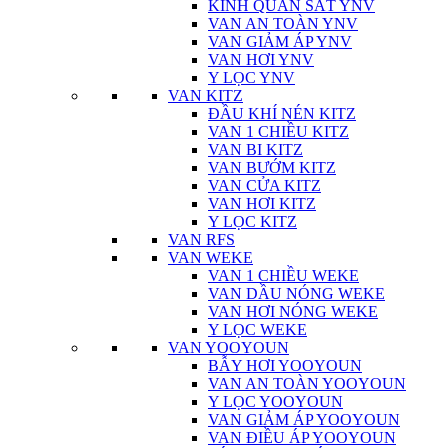
KÍNH QUAN SÁT YNV
VAN AN TOÀN YNV
VAN GIẢM ÁP YNV
VAN HƠI YNV
Y LỌC YNV
VAN KITZ
ĐẦU KHÍ NÉN KITZ
VAN 1 CHIỀU KITZ
VAN BI KITZ
VAN BƯỚM KITZ
VAN CỬA KITZ
VAN HƠI KITZ
Y LỌC KITZ
VAN RFS
VAN WEKE
VAN 1 CHIỀU WEKE
VAN DẦU NÓNG WEKE
VAN HƠI NÓNG WEKE
Y LỌC WEKE
VAN YOOYOUN
BẪY HƠI YOOYOUN
VAN AN TOÀN YOOYOUN
Y LỌC YOOYOUN
VAN GIẢM ÁP YOOYOUN
VAN ĐIỀU ÁP YOOYOUN