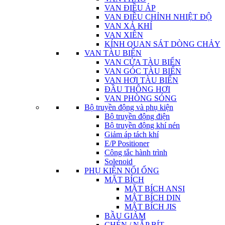
VAN ĐIỀU ÁP
VAN ĐIỀU CHỈNH NHIỆT ĐỘ
VAN XẢ KHÍ
VAN XIÊN
KÍNH QUAN SÁT DÒNG CHẢY
VAN TÀU BIỂN
VAN CỬA TÀU BIỂN
VAN GÓC TÀU BIỂN
VAN HƠI TÀU BIỂN
ĐẦU THÔNG HƠI
VAN PHÒNG SÓNG
Bộ truyền động và phụ kiện
Bộ truyền động điện
Bộ truyền động khí nén
Giảm áp tách khí
E/P Positioner
Công tắc hành trình
Solenoid
PHỤ KIỆN NỐI ỐNG
MẶT BÍCH
MẶT BÍCH ANSI
MẶT BÍCH DIN
MẶT BÍCH JIS
BẦU GIẢM
CHÉN / NẮP BÍT