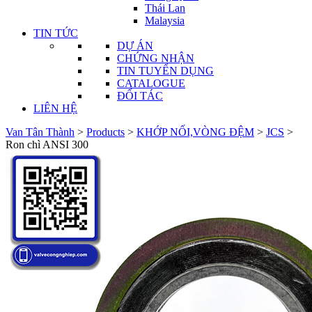
Thái Lan
Malaysia
TIN TỨC
DỰ ÁN
CHỨNG NHẬN
TIN TUYỂN DỤNG
CATALOGUE
ĐỐI TÁC
LIÊN HỆ
Van Tân Thành
>
Products
>
KHỚP NỐI,VÒNG ĐỆM
>
JCS
>
Ron chì ANSI 300