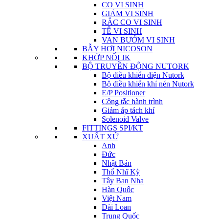
CO VI SINH
GIẢM VI SINH
RẮC CO VI SINH
TÊ VI SINH
VAN BƯỚM VI SINH
BẪY HƠI NICOSON
KHỚP NỐI JK
BỘ TRUYỀN ĐỘNG NUTORK
Bộ điều khiển điện Nutork
Bộ điều khiển khí nén Nutork
E/P Positioner
Công tắc hành trình
Giảm áp tách khí
Solenoid Valve
FITTINGS SPI/KT
XUẤT XỨ
Anh
Đức
Nhật Bản
Thổ Nhĩ Kỳ
Tây Ban Nha
Hàn Quốc
Việt Nam
Đài Loan
Trung Quốc