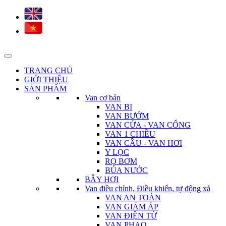
TRANG CHỦ
GIỚI THIỆU
SẢN PHẨM
Van cơ bản
VAN BI
VAN BƯỚM
VAN CỬA - VAN CỔNG
VAN 1 CHIỀU
VAN CẦU - VAN HƠI
Y LỌC
RỌ BƠM
BÚA NƯỚC
BẪY HƠI
Van điều chỉnh, Điều khiển, tự động xả
VAN AN TOÀN
VAN GIẢM ÁP
VAN ĐIỆN TỪ
VAN PHAO