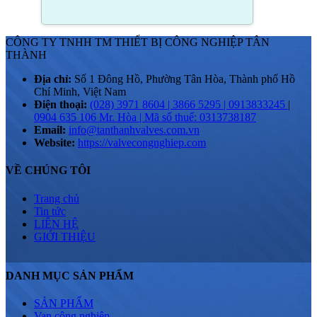
CÔNG TY TNHH TM THIẾT BỊ CÔNG NGHIỆP TÂN
THÀNH
Địa chỉ:
Số 1 Đông Hồ, Phường Tân Hòa, Thành phố Hồ
Chí Minh, Việt Nam
Điện thoại:
(028) 3971 8604 | 3866 5295 | 0913833245
|
0904 635 106 Mr. Hòa | Mã số thuế: 0313738187
Email:
info@tanthanhvalves.com.vn
Website:
https://valvecongnghiep.com
VỀ CHÚNG TÔI
Trang chủ
Tin tức
LIÊN HỆ
GIỚI THIỆU
DANH MỤC SẢN PHẨM
SẢN PHẨM
Van công nghiệp