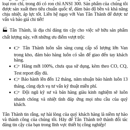
loại ron chì, trong đó có ron chì ANSI 300. Sản phẩm của chúng tôi
được sản xuất theo tiêu chuẩn quốc tế, đảm bảo độ bền và khả năng
chịu nhiệt, áp lực tốt. Liên hệ ngay với Van Tân Thành để được tư
vấn và báo giá chi tiết!
🏭 Tân Thành, là địa chỉ đáng tin cậy cho việc sở hữu sản phẩm
chất lượng này, với những ưu điểm vượt trội:
👉 Tân Thành luôn sẵn sàng cung cấp số lượng lớn Van
trong kho, đảm bảo hàng luôn có sẵn để giao đến tay khách
hàng.
👉 Hàng mới 100%, chưa qua sử dụng, kèm theo CO, CQ,
Test report đầy đủ.
👉 Bảo hành lên đến 12 tháng, năm nhuận bảo hành luôn 13
tháng, cùng dịch vụ tư vấn kỹ thuật miễn phí.
👉 Đội ngũ kỹ sư và bán hàng giàu kinh nghiệm sẽ luôn
nhanh chóng và nhiệt tình đáp ứng mọi nhu cầu của quý
khách.
Tân Thành tin rằng, sự hài lòng của quý khách hàng là niềm tự hào
và thành công của chúng tôi. Hãy để Tân Thành trở thành đối tác
đáng tin cậy của bạn trong lĩnh vực thiết bị công nghiệp!