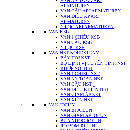
VAN AN TOÀN ARI
ARMATUREN
VAN CẦU ARI ARMATUREN
VAN ĐIỀU ÁP ARI
ARMATUREN
Y LỌC ARI ARMATUREN
VAN KSB
VAN 1 CHIỀU KSB
VAN CẦU KSB
Y LỌC KSB
VAN NST-NORDSTEAM
BẪY HƠI NST
BỘ ĐỊNH VỊ TUYẾN TÍNH NST
KHỚP NỐI NST
VAN 1 CHIỀU NST
VAN AN TOÀN NST
VAN CẦU NST
VAN ĐIỀU KHIỂN NST
VAN GIẢM ÁP NST
VAN XIÊN NST
VAN JOEUN
VAN BI JOEUN
VAN GIẢM ÁP JOEUN
BÚA NƯỚC JOEUN
RỌ BƠM JOEUN