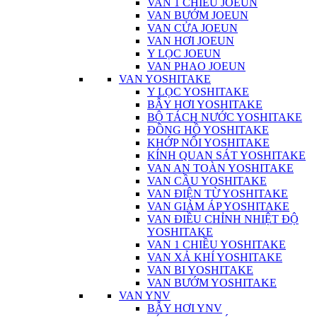
VAN 1 CHIỀU JOEUN
VAN BƯỚM JOEUN
VAN CỬA JOEUN
VAN HƠI JOEUN
Y LỌC JOEUN
VAN PHAO JOEUN
VAN YOSHITAKE
Y LỌC YOSHITAKE
BẪY HƠI YOSHITAKE
BỘ TÁCH NƯỚC YOSHITAKE
ĐỒNG HỒ YOSHITAKE
KHỚP NỐI YOSHITAKE
KÍNH QUAN SÁT YOSHITAKE
VAN AN TOÀN YOSHITAKE
VAN CẦU YOSHITAKE
VAN ĐIỆN TỪ YOSHITAKE
VAN GIẢM ÁP YOSHITAKE
VAN ĐIỀU CHỈNH NHIỆT ĐỘ
YOSHITAKE
VAN 1 CHIỀU YOSHITAKE
VAN XẢ KHÍ YOSHITAKE
VAN BI YOSHITAKE
VAN BƯỚM YOSHITAKE
VAN YNV
BẪY HƠI YNV