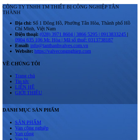
CÔNG TY TNHH TM THIẾT BỊ CÔNG NGHIỆP TÂN
THÀNH
Địa chỉ:
Số 1 Đông Hồ, Phường Tân Hòa, Thành phố Hồ
Chí Minh, Việt Nam
Điện thoại:
(028) 3971 8604 | 3866 5295 | 0913833245
|
0904 635 106 Mr. Hòa | Mã số thuế: 0313738187
Email:
info@tanthanhvalves.com.vn
Website:
https://valvecongnghiep.com
VỀ CHÚNG TÔI
Trang chủ
Tin tức
LIÊN HỆ
GIỚI THIỆU
DANH MỤC SẢN PHẨM
SẢN PHẨM
Van công nghiệp
Van cổng
Van bi