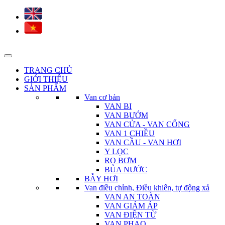
TRANG CHỦ
GIỚI THIỆU
SẢN PHẨM
Van cơ bản
VAN BI
VAN BƯỚM
VAN CỬA - VAN CỔNG
VAN 1 CHIỀU
VAN CẦU - VAN HƠI
Y LỌC
RỌ BƠM
BÚA NƯỚC
BẪY HƠI
Van điều chỉnh, Điều khiển, tự động xả
VAN AN TOÀN
VAN GIẢM ÁP
VAN ĐIỆN TỪ
VAN PHAO