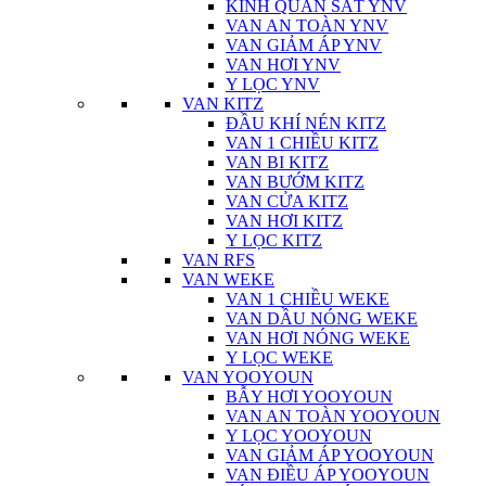
KÍNH QUAN SÁT YNV
VAN AN TOÀN YNV
VAN GIẢM ÁP YNV
VAN HƠI YNV
Y LỌC YNV
VAN KITZ
ĐẦU KHÍ NÉN KITZ
VAN 1 CHIỀU KITZ
VAN BI KITZ
VAN BƯỚM KITZ
VAN CỬA KITZ
VAN HƠI KITZ
Y LỌC KITZ
VAN RFS
VAN WEKE
VAN 1 CHIỀU WEKE
VAN DẦU NÓNG WEKE
VAN HƠI NÓNG WEKE
Y LỌC WEKE
VAN YOOYOUN
BẪY HƠI YOOYOUN
VAN AN TOÀN YOOYOUN
Y LỌC YOOYOUN
VAN GIẢM ÁP YOOYOUN
VAN ĐIỀU ÁP YOOYOUN