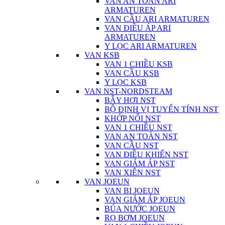
VAN AN TOÀN ARI
ARMATUREN
VAN CẦU ARI ARMATUREN
VAN ĐIỀU ÁP ARI
ARMATUREN
Y LỌC ARI ARMATUREN
VAN KSB
VAN 1 CHIỀU KSB
VAN CẦU KSB
Y LỌC KSB
VAN NST-NORDSTEAM
BẪY HƠI NST
BỘ ĐỊNH VỊ TUYẾN TÍNH NST
KHỚP NỐI NST
VAN 1 CHIỀU NST
VAN AN TOÀN NST
VAN CẦU NST
VAN ĐIỀU KHIỂN NST
VAN GIẢM ÁP NST
VAN XIÊN NST
VAN JOEUN
VAN BI JOEUN
VAN GIẢM ÁP JOEUN
BÚA NƯỚC JOEUN
RỌ BƠM JOEUN