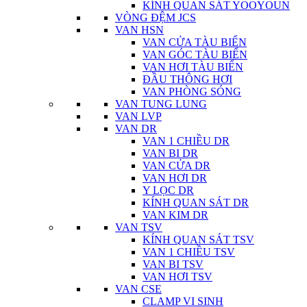
KÍNH QUAN SÁT YOOYOUN
VÒNG ĐỆM JCS
VAN HSN
VAN CỬA TÀU BIỂN
VAN GÓC TÀU BIỂN
VAN HƠI TÀU BIỂN
ĐẦU THÔNG HƠI
VAN PHÒNG SÓNG
VAN TUNG LUNG
VAN LVP
VAN DR
VAN 1 CHIỀU DR
VAN BI DR
VAN CỬA DR
VAN HƠI DR
Y LỌC DR
KÍNH QUAN SÁT DR
VAN KIM DR
VAN TSV
KÍNH QUAN SÁT TSV
VAN 1 CHIỀU TSV
VAN BI TSV
VAN HƠI TSV
VAN CSE
CLAMP VI SINH