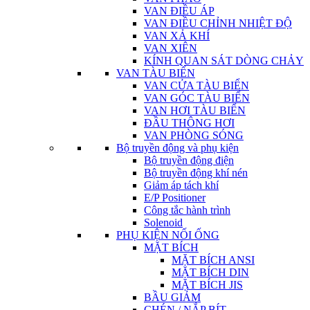
VAN ĐIỀU ÁP
VAN ĐIỀU CHỈNH NHIỆT ĐỘ
VAN XẢ KHÍ
VAN XIÊN
KÍNH QUAN SÁT DÒNG CHẢY
VAN TÀU BIỂN
VAN CỬA TÀU BIỂN
VAN GÓC TÀU BIỂN
VAN HƠI TÀU BIỂN
ĐẦU THÔNG HƠI
VAN PHÒNG SÓNG
Bộ truyền động và phụ kiện
Bộ truyền động điện
Bộ truyền động khí nén
Giảm áp tách khí
E/P Positioner
Công tắc hành trình
Solenoid
PHỤ KIỆN NỐI ỐNG
MẶT BÍCH
MẶT BÍCH ANSI
MẶT BÍCH DIN
MẶT BÍCH JIS
BẦU GIẢM
CHÉN / NẮP BÍT