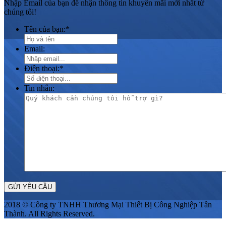
Nhập Email của bạn để nhận thông tin khuyến mãi mới nhất từ
chúng tôi!
Tên của bạn:
*
Email:
Điện thoại:
*
Tin nhắn:
2018 © Công ty TNHH Thương Mại Thiết Bị Công Nghiệp Tân
Thành. All Rights Reserved.