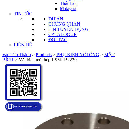
Thái Lan
Malaysia
TIN TỨC
DỰ ÁN
CHỨNG NHẬN
TIN TUYỂN DỤNG
CATALOGUE
ĐỐI TÁC
LIÊN HỆ
Van Tân Thành
>
Products
>
PHỤ KIỆN NỐI ỐNG
>
MẶT
BÍCH
>
Mặt bích mù thép JIS5K B2220