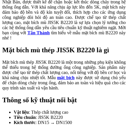
Nhật Bản, được thiết kế để chặn hoặc kết thúc dòng chảy trong hệ
thống ống dẫn. Với khả năng chịu áp lực lên đến 5K, mặt bích này
đảm bảo độ bền và độ kín tuyệt đối, thích hợp cho các ứng dụng
công nghiệp đòi hỏi độ an toàn cao. Được chế tạo từ thép chất
lượng cao, mặt bích mù JIS5K B2220 là sự lựa chọn lý tưởng cho
các hệ thống ống dẫn yêu cầu tiêu chuẩn kỹ thuật nghiêm ngặt. Mời
bạn cùng với
Tân Thành
tìm hiểu về mẫu mặt bích mù B2220 này
nhé !
Mặt bích mù thép JIS5K B2220 là gì
Mặt bích mù thép JIS5K B2220 là một trong những phụ kiện không
thể thiếu trong hệ thống đường ống công nghiệp. Sản phẩm này
được chế tạo từ thép chất lượng cao, nổi tiếng với độ bền cơ học và
khả năng chịu nhiệt tốt. Mẫu
mặt bích
này được sử dụng chủ yếu
để chặn dòng chảy trong ống, đảm bảo an toàn và hiệu quả cho các
quy trình sản xuất và vận hành.
Thông số kỹ thuật nổi bật
Vật liệu
: Thép chất lượng cao
Tiêu chuẩn
: JIS5K B2220
Kích thước
: DN15 → DN1500