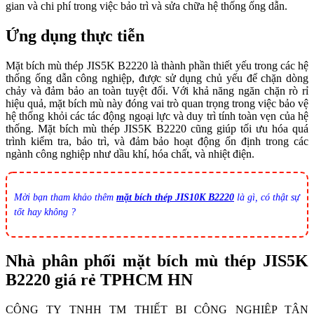
gian và chi phí trong việc bảo trì và sửa chữa hệ thống ống dẫn.
Ứng dụng thực tiễn
Mặt bích mù thép JIS5K B2220 là thành phần thiết yếu trong các hệ
thống ống dẫn công nghiệp, được sử dụng chủ yếu để chặn dòng
chảy và đảm bảo an toàn tuyệt đối. Với khả năng ngăn chặn rò rỉ
hiệu quả, mặt bích mù này đóng vai trò quan trọng trong việc bảo vệ
hệ thống khỏi các tác động ngoại lực và duy trì tính toàn vẹn của hệ
thống. Mặt bích mù thép JIS5K B2220 cũng giúp tối ưu hóa quá
trình kiểm tra, bảo trì, và đảm bảo hoạt động ổn định trong các
ngành công nghiệp như dầu khí, hóa chất, và nhiệt điện.
Mời bạn tham khảo thêm
mặt bích thép JIS10K B2220
là gì, có thật sự
tốt hay không ?
Nhà phân phối mặt bích mù thép JIS5K
B2220 giá rẻ TPHCM HN
CÔNG TY TNHH TM THIẾT BỊ CÔNG NGHIỆP TÂN