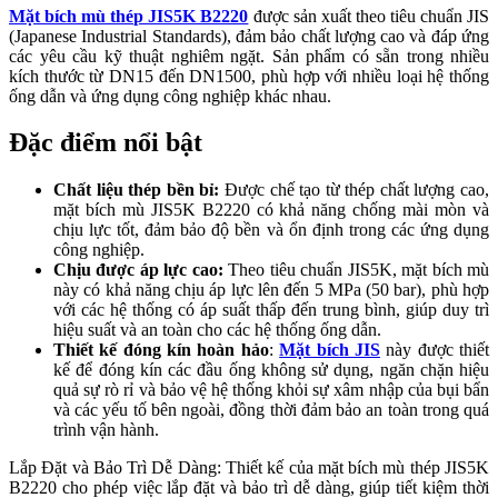
Mặt bích mù thép JIS5K B2220
được sản xuất theo tiêu chuẩn JIS
(Japanese Industrial Standards), đảm bảo chất lượng cao và đáp ứng
các yêu cầu kỹ thuật nghiêm ngặt. Sản phẩm có sẵn trong nhiều
kích thước từ DN15 đến DN1500, phù hợp với nhiều loại hệ thống
ống dẫn và ứng dụng công nghiệp khác nhau.
Đặc điểm nổi bật
Chất liệu thép bền bỉ:
Được chế tạo từ thép chất lượng cao,
mặt bích mù JIS5K B2220 có khả năng chống mài mòn và
chịu lực tốt, đảm bảo độ bền và ổn định trong các ứng dụng
công nghiệp.
Chịu được áp lực cao:
Theo tiêu chuẩn JIS5K, mặt bích mù
này có khả năng chịu áp lực lên đến 5 MPa (50 bar), phù hợp
với các hệ thống có áp suất thấp đến trung bình, giúp duy trì
hiệu suất và an toàn cho các hệ thống ống dẫn.
Thiết kế đóng kín hoàn hảo
:
Mặt bích JIS
này được thiết
kế để đóng kín các đầu ống không sử dụng, ngăn chặn hiệu
quả sự rò rỉ và bảo vệ hệ thống khỏi sự xâm nhập của bụi bẩn
và các yếu tố bên ngoài, đồng thời đảm bảo an toàn trong quá
trình vận hành.
Lắp Đặt và Bảo Trì Dễ Dàng: Thiết kế của mặt bích mù thép JIS5K
B2220 cho phép việc lắp đặt và bảo trì dễ dàng, giúp tiết kiệm thời