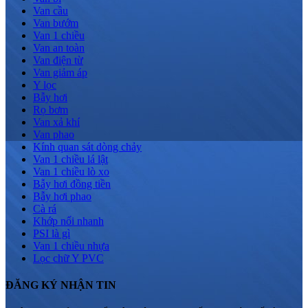
Van cầu
Van bướm
Van 1 chiều
Van an toàn
Van điện từ
Van giảm áp
Y lọc
Bẫy hơi
Rọ bơm
Van xả khí
Van phao
Kính quan sát dòng chảy
Van 1 chiều lá lật
Van 1 chiều lò xo
Bẫy hơi đồng tiền
Bẫy hơi phao
Cà rá
Khớp nối nhanh
PSI là gì
Van 1 chiều nhựa
Lọc chữ Y PVC
ĐĂNG KÝ NHẬN TIN