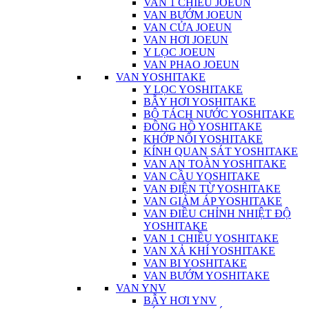
VAN 1 CHIỀU JOEUN
VAN BƯỚM JOEUN
VAN CỬA JOEUN
VAN HƠI JOEUN
Y LỌC JOEUN
VAN PHAO JOEUN
VAN YOSHITAKE
Y LỌC YOSHITAKE
BẪY HƠI YOSHITAKE
BỘ TÁCH NƯỚC YOSHITAKE
ĐỒNG HỒ YOSHITAKE
KHỚP NỐI YOSHITAKE
KÍNH QUAN SÁT YOSHITAKE
VAN AN TOÀN YOSHITAKE
VAN CẦU YOSHITAKE
VAN ĐIỆN TỪ YOSHITAKE
VAN GIẢM ÁP YOSHITAKE
VAN ĐIỀU CHỈNH NHIỆT ĐỘ
YOSHITAKE
VAN 1 CHIỀU YOSHITAKE
VAN XẢ KHÍ YOSHITAKE
VAN BI YOSHITAKE
VAN BƯỚM YOSHITAKE
VAN YNV
BẪY HƠI YNV