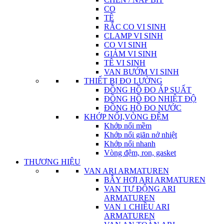
CO
TÊ
RẮC CO VI SINH
CLAMP VI SINH
CO VI SINH
GIẢM VI SINH
TÊ VI SINH
VAN BƯỚM VI SINH
THIẾT BỊ ĐO LƯỜNG
ĐỒNG HỒ ĐO ÁP SUẤT
ĐỒNG HỒ ĐO NHIỆT ĐỘ
ĐỒNG HỒ ĐO NƯỚC
KHỚP NỐI,VÒNG ĐỆM
Khớp nối mềm
Khớp nối giãn nở nhiệt
Khớp nối nhanh
Vòng đệm, ron, gasket
THƯƠNG HIỆU
VAN ARI ARMATUREN
BẪY HƠI ARI ARMATUREN
VAN TỰ ĐỘNG ARI
ARMATUREN
VAN 1 CHIỀU ARI
ARMATUREN