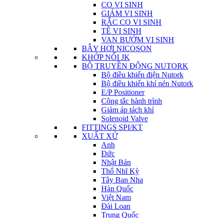
CO VI SINH
GIẢM VI SINH
RẮC CO VI SINH
TÊ VI SINH
VAN BƯỚM VI SINH
BẪY HƠI NICOSON
KHỚP NỐI JK
BỘ TRUYỀN ĐỘNG NUTORK
Bộ điều khiển điện Nutork
Bộ điều khiển khí nén Nutork
E/P Positioner
Công tắc hành trình
Giảm áp tách khí
Solenoid Valve
FITTINGS SPI/KT
XUẤT XỨ
Anh
Đức
Nhật Bản
Thổ Nhĩ Kỳ
Tây Ban Nha
Hàn Quốc
Việt Nam
Đài Loan
Trung Quốc