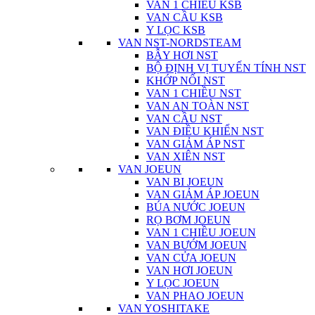
VAN 1 CHIỀU KSB
VAN CẦU KSB
Y LỌC KSB
VAN NST-NORDSTEAM
BẪY HƠI NST
BỘ ĐỊNH VỊ TUYẾN TÍNH NST
KHỚP NỐI NST
VAN 1 CHIỀU NST
VAN AN TOÀN NST
VAN CẦU NST
VAN ĐIỀU KHIỂN NST
VAN GIẢM ÁP NST
VAN XIÊN NST
VAN JOEUN
VAN BI JOEUN
VAN GIẢM ÁP JOEUN
BÚA NƯỚC JOEUN
RỌ BƠM JOEUN
VAN 1 CHIỀU JOEUN
VAN BƯỚM JOEUN
VAN CỬA JOEUN
VAN HƠI JOEUN
Y LỌC JOEUN
VAN PHAO JOEUN
VAN YOSHITAKE