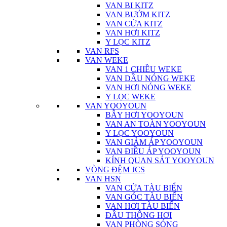
VAN BI KITZ
VAN BƯỚM KITZ
VAN CỬA KITZ
VAN HƠI KITZ
Y LỌC KITZ
VAN RFS
VAN WEKE
VAN 1 CHIỀU WEKE
VAN DẦU NÓNG WEKE
VAN HƠI NÓNG WEKE
Y LỌC WEKE
VAN YOOYOUN
BẪY HƠI YOOYOUN
VAN AN TOÀN YOOYOUN
Y LỌC YOOYOUN
VAN GIẢM ÁP YOOYOUN
VAN ĐIỀU ÁP YOOYOUN
KÍNH QUAN SÁT YOOYOUN
VÒNG ĐỆM JCS
VAN HSN
VAN CỬA TÀU BIỂN
VAN GÓC TÀU BIỂN
VAN HƠI TÀU BIỂN
ĐẦU THÔNG HƠI
VAN PHÒNG SÓNG