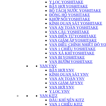
Y LỌC YOSHITAKE
BẪY HƠI YOSHITAKE
BỘ TÁCH NƯỚC YOSHITAKE
ĐỒNG HỒ YOSHITAKE
KHỚP NỐI YOSHITAKE
KÍNH QUAN SÁT YOSHITAKE
VAN AN TOÀN YOSHITAKE
VAN CẦU YOSHITAKE
VAN ĐIỆN TỪ YOSHITAKE
VAN GIẢM ÁP YOSHITAKE
VAN ĐIỀU CHỈNH NHIỆT ĐỘ Y
VAN 1 CHIỀU YOSHITAKE
VAN XẢ KHÍ YOSHITAKE
VAN BI YOSHITAKE
VAN BƯỚM YOSHITAKE
VAN YNV
BẪY HƠI YNV
KÍNH QUAN SÁT YNV
VAN AN TOÀN YNV
VAN GIẢM ÁP YNV
VAN HƠI YNV
Y LỌC YNV
VAN KITZ
ĐẦU KHÍ NÉN KITZ
VAN 1 CHIỀU KITZ