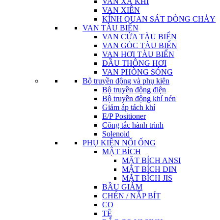
VAN XẢ KHÍ
VAN XIÊN
KÍNH QUAN SÁT DÒNG CHẢY
VAN TÀU BIỂN
VAN CỬA TÀU BIỂN
VAN GÓC TÀU BIỂN
VAN HƠI TÀU BIỂN
ĐẦU THÔNG HƠI
VAN PHÒNG SÓNG
Bộ truyền động và phụ kiện
Bộ truyền động điện
Bộ truyền động khí nén
Giảm áp tách khí
E/P Positioner
Công tắc hành trình
Solenoid
PHỤ KIỆN NỐI ỐNG
MẶT BÍCH
MẶT BÍCH ANSI
MẶT BÍCH DIN
MẶT BÍCH JIS
BẦU GIẢM
CHÉN / NẮP BÍT
CO
TÊ