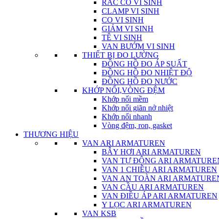
RẮC CO VI SINH
CLAMP VI SINH
CO VI SINH
GIẢM VI SINH
TÊ VI SINH
VAN BƯỚM VI SINH
THIẾT BỊ ĐO LƯỜNG
ĐỒNG HỒ ĐO ÁP SUẤT
ĐỒNG HỒ ĐO NHIỆT ĐỘ
ĐỒNG HỒ ĐO NƯỚC
KHỚP NỐI,VÒNG ĐỆM
Khớp nối mềm
Khớp nối giãn nở nhiệt
Khớp nối nhanh
Vòng đệm, ron, gasket
THƯƠNG HIỆU
VAN ARI ARMATUREN
BẪY HƠI ARI ARMATUREN
VAN TỰ ĐỘNG ARI ARMATURE
VAN 1 CHIỀU ARI ARMATUREN
VAN AN TOÀN ARI ARMATURE
VAN CẦU ARI ARMATUREN
VAN ĐIỀU ÁP ARI ARMATUREN
Y LỌC ARI ARMATUREN
VAN KSB