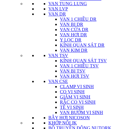
VAN TUNG LUNG
VAN LVP
VAN DR
VAN 1 CHIỀU DR
VAN BI DR
VAN CỬA DR
VAN HƠI DR
Y LỌC DR
KÍNH QUAN SÁT DR
VAN KIM DR
VAN TSV
KÍNH QUAN SÁT TSV
VAN 1 CHIỀU TSV
VAN BI TSV
VAN HƠI TSV
VAN CSE
CLAMP VI SINH
CO VI SINH
GIẢM VI SINH
RẮC CO VI SINH
TÊ VI SINH
VAN BƯỚM VI SINH
BẪY HƠI NICOSON
KHỚP NỐI JK
BỘ TRUYỀN ĐỘNG NUTORK