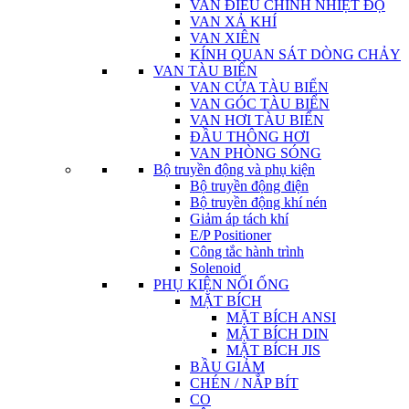
VAN ĐIỀU CHỈNH NHIỆT ĐỘ
VAN XẢ KHÍ
VAN XIÊN
KÍNH QUAN SÁT DÒNG CHẢY
VAN TÀU BIỂN
VAN CỬA TÀU BIỂN
VAN GÓC TÀU BIỂN
VAN HƠI TÀU BIỂN
ĐẦU THÔNG HƠI
VAN PHÒNG SÓNG
Bộ truyền động và phụ kiện
Bộ truyền động điện
Bộ truyền động khí nén
Giảm áp tách khí
E/P Positioner
Công tắc hành trình
Solenoid
PHỤ KIỆN NỐI ỐNG
MẶT BÍCH
MẶT BÍCH ANSI
MẶT BÍCH DIN
MẶT BÍCH JIS
BẦU GIẢM
CHÉN / NẮP BÍT
CO