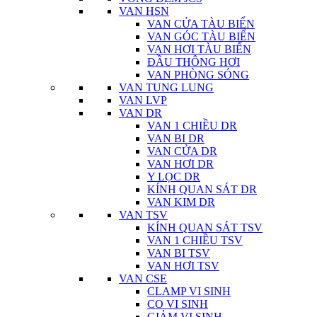
VAN HSN
VAN CỬA TÀU BIỂN
VAN GÓC TÀU BIỂN
VAN HƠI TÀU BIỂN
ĐẦU THÔNG HƠI
VAN PHÒNG SÓNG
VAN TUNG LUNG
VAN LVP
VAN DR
VAN 1 CHIỀU DR
VAN BI DR
VAN CỬA DR
VAN HƠI DR
Y LỌC DR
KÍNH QUAN SÁT DR
VAN KIM DR
VAN TSV
KÍNH QUAN SÁT TSV
VAN 1 CHIỀU TSV
VAN BI TSV
VAN HƠI TSV
VAN CSE
CLAMP VI SINH
CO VI SINH
GIẢM VI SINH