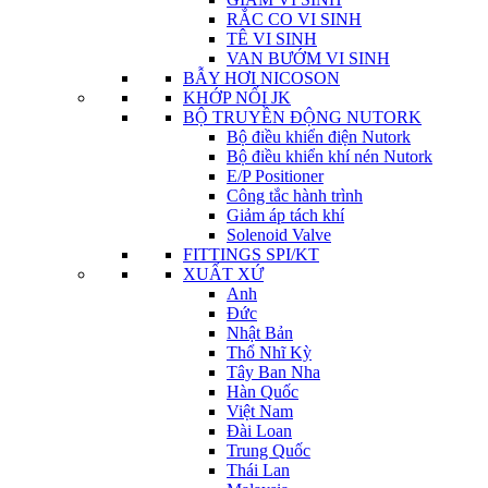
RẮC CO VI SINH
TÊ VI SINH
VAN BƯỚM VI SINH
BẪY HƠI NICOSON
KHỚP NỐI JK
BỘ TRUYỀN ĐỘNG NUTORK
Bộ điều khiển điện Nutork
Bộ điều khiển khí nén Nutork
E/P Positioner
Công tắc hành trình
Giảm áp tách khí
Solenoid Valve
FITTINGS SPI/KT
XUẤT XỨ
Anh
Đức
Nhật Bản
Thổ Nhĩ Kỳ
Tây Ban Nha
Hàn Quốc
Việt Nam
Đài Loan
Trung Quốc
Thái Lan