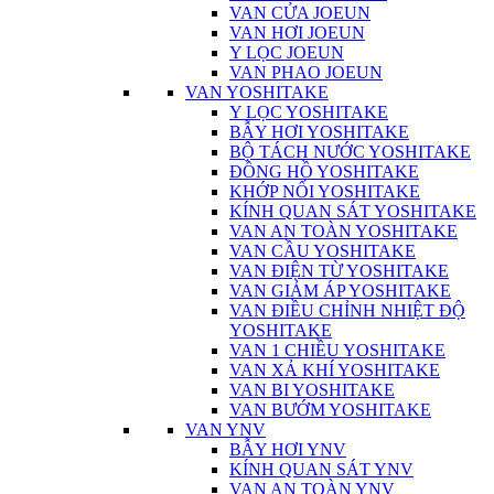
VAN CỬA JOEUN
VAN HƠI JOEUN
Y LỌC JOEUN
VAN PHAO JOEUN
VAN YOSHITAKE
Y LỌC YOSHITAKE
BẪY HƠI YOSHITAKE
BỘ TÁCH NƯỚC YOSHITAKE
ĐỒNG HỒ YOSHITAKE
KHỚP NỐI YOSHITAKE
KÍNH QUAN SÁT YOSHITAKE
VAN AN TOÀN YOSHITAKE
VAN CẦU YOSHITAKE
VAN ĐIỆN TỪ YOSHITAKE
VAN GIẢM ÁP YOSHITAKE
VAN ĐIỀU CHỈNH NHIỆT ĐỘ
YOSHITAKE
VAN 1 CHIỀU YOSHITAKE
VAN XẢ KHÍ YOSHITAKE
VAN BI YOSHITAKE
VAN BƯỚM YOSHITAKE
VAN YNV
BẪY HƠI YNV
KÍNH QUAN SÁT YNV
VAN AN TOÀN YNV