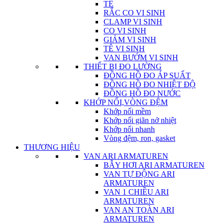
TÊ
RẮC CO VI SINH
CLAMP VI SINH
CO VI SINH
GIẢM VI SINH
TÊ VI SINH
VAN BƯỚM VI SINH
THIẾT BỊ ĐO LƯỜNG
ĐỒNG HỒ ĐO ÁP SUẤT
ĐỒNG HỒ ĐO NHIỆT ĐỘ
ĐỒNG HỒ ĐO NƯỚC
KHỚP NỐI,VÒNG ĐỆM
Khớp nối mềm
Khớp nối giãn nở nhiệt
Khớp nối nhanh
Vòng đệm, ron, gasket
THƯƠNG HIỆU
VAN ARI ARMATUREN
BẪY HƠI ARI ARMATUREN
VAN TỰ ĐỘNG ARI
ARMATUREN
VAN 1 CHIỀU ARI
ARMATUREN
VAN AN TOÀN ARI
ARMATUREN