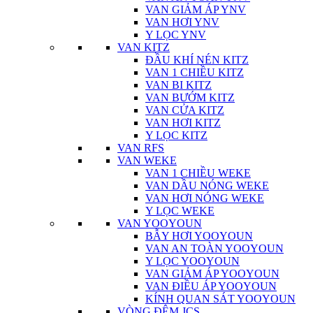
VAN GIẢM ÁP YNV
VAN HƠI YNV
Y LỌC YNV
VAN KITZ
ĐẦU KHÍ NÉN KITZ
VAN 1 CHIỀU KITZ
VAN BI KITZ
VAN BƯỚM KITZ
VAN CỬA KITZ
VAN HƠI KITZ
Y LỌC KITZ
VAN RFS
VAN WEKE
VAN 1 CHIỀU WEKE
VAN DẦU NÓNG WEKE
VAN HƠI NÓNG WEKE
Y LỌC WEKE
VAN YOOYOUN
BẪY HƠI YOOYOUN
VAN AN TOÀN YOOYOUN
Y LỌC YOOYOUN
VAN GIẢM ÁP YOOYOUN
VAN ĐIỀU ÁP YOOYOUN
KÍNH QUAN SÁT YOOYOUN
VÒNG ĐỆM JCS