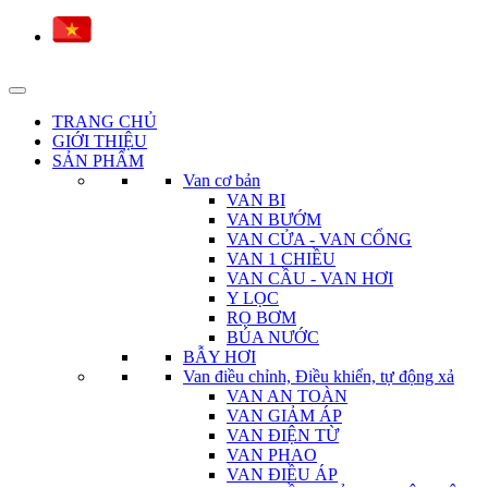
TRANG CHỦ
GIỚI THIỆU
SẢN PHẨM
Van cơ bản
VAN BI
VAN BƯỚM
VAN CỬA - VAN CỔNG
VAN 1 CHIỀU
VAN CẦU - VAN HƠI
Y LỌC
RỌ BƠM
BÚA NƯỚC
BẪY HƠI
Van điều chỉnh, Điều khiển, tự động xả
VAN AN TOÀN
VAN GIẢM ÁP
VAN ĐIỆN TỪ
VAN PHAO
VAN ĐIỀU ÁP