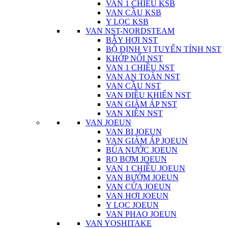
VAN 1 CHIỀU KSB
VAN CẦU KSB
Y LỌC KSB
VAN NST-NORDSTEAM
BẪY HƠI NST
BỘ ĐỊNH VỊ TUYẾN TÍNH NST
KHỚP NỐI NST
VAN 1 CHIỀU NST
VAN AN TOÀN NST
VAN CẦU NST
VAN ĐIỀU KHIỂN NST
VAN GIẢM ÁP NST
VAN XIÊN NST
VAN JOEUN
VAN BI JOEUN
VAN GIẢM ÁP JOEUN
BÚA NƯỚC JOEUN
RỌ BƠM JOEUN
VAN 1 CHIỀU JOEUN
VAN BƯỚM JOEUN
VAN CỬA JOEUN
VAN HƠI JOEUN
Y LỌC JOEUN
VAN PHAO JOEUN
VAN YOSHITAKE