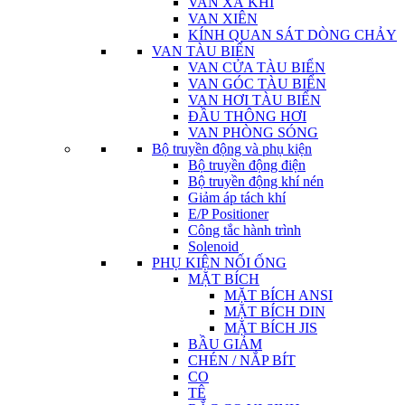
VAN XẢ KHÍ
VAN XIÊN
KÍNH QUAN SÁT DÒNG CHẢY
VAN TÀU BIỂN
VAN CỬA TÀU BIỂN
VAN GÓC TÀU BIỂN
VAN HƠI TÀU BIỂN
ĐẦU THÔNG HƠI
VAN PHÒNG SÓNG
Bộ truyền động và phụ kiện
Bộ truyền động điện
Bộ truyền động khí nén
Giảm áp tách khí
E/P Positioner
Công tắc hành trình
Solenoid
PHỤ KIỆN NỐI ỐNG
MẶT BÍCH
MẶT BÍCH ANSI
MẶT BÍCH DIN
MẶT BÍCH JIS
BẦU GIẢM
CHÉN / NẮP BÍT
CO
TÊ