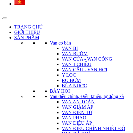
TRANG CHỦ
GIỚI THIỆU
SẢN PHẨM
Van cơ bản
VAN BI
VAN BƯỚM
VAN CỬA - VAN CỔNG
VAN 1 CHIỀU
VAN CẦU - VAN HƠI
Y LỌC
RỌ BƠM
BÚA NƯỚC
BẪY HƠI
Van điều chỉnh, Điều khiển, tự động xả
VAN AN TOÀN
VAN GIẢM ÁP
VAN ĐIỆN TỪ
VAN PHAO
VAN ĐIỀU ÁP
VAN ĐIỀU CHỈNH NHIỆT ĐỘ