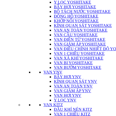
Y LỌC YOSHITAKE
BẪY HƠI YOSHITAKE
BỘ TÁCH NƯỚC YOSHITAKE
ĐỒNG HỒ YOSHITAKE
KHỚP NỐI YOSHITAKE
KÍNH QUAN SÁT YOSHITAKE
VAN AN TOÀN YOSHITAKE
VAN CẦU YOSHITAKE
VAN ĐIỆN TỪ YOSHITAKE
VAN GIẢM ÁP YOSHITAKE
VAN ĐIỀU CHỈNH NHIỆT ĐỘ Y
VAN 1 CHIỀU YOSHITAKE
VAN XẢ KHÍ YOSHITAKE
VAN BI YOSHITAKE
VAN BƯỚM YOSHITAKE
VAN YNV
BẪY HƠI YNV
KÍNH QUAN SÁT YNV
VAN AN TOÀN YNV
VAN GIẢM ÁP YNV
VAN HƠI YNV
Y LỌC YNV
VAN KITZ
ĐẦU KHÍ NÉN KITZ
VAN 1 CHIỀU KITZ