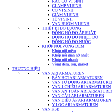
RẮC CO VI SINH
CLAMP VI SINH
CO VI SINH
GIẢM VI SINH
TÊ VI SINH
VAN BƯỚM VI SINH
THIẾT BỊ ĐO LƯỜNG
ĐỒNG HỒ ĐO ÁP SUẤT
ĐỒNG HỒ ĐO NHIỆT ĐỘ
ĐỒNG HỒ ĐO NƯỚC
KHỚP NỐI,VÒNG ĐỆM
Khớp nối mềm
Khớp nối giãn nở nhiệt
Khớp nối nhanh
Vòng đệm, ron, gasket
THƯƠNG HIỆU
VAN ARI ARMATUREN
BẪY HƠI ARI ARMATUREN
VAN TỰ ĐỘNG ARI ARMATURE
VAN 1 CHIỀU ARI ARMATUREN
VAN AN TOÀN ARI ARMATURE
VAN CẦU ARI ARMATUREN
VAN ĐIỀU ÁP ARI ARMATUREN
Y LỌC ARI ARMATUREN
VAN KSB