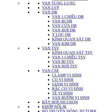
VAN TUNG LUNG
VAN LVP
VAN DR
VAN 1 CHIỀU DR
VAN BI DR
VAN CỬA DR
VAN HƠI DR
Y LỌC DR
KÍNH QUAN SÁT DR
VAN KIM DR
VAN TSV
KÍNH QUAN SÁT TSV
VAN 1 CHIỀU TSV
VAN BI TSV
VAN HƠI TSV
VAN CSE
CLAMP VI SINH
CO VI SINH
GIẢM VI SINH
RẮC CO VI SINH
TÊ VI SINH
VAN BƯỚM VI SINH
BẪY HƠI NICOSON
KHỚP NỐI JK
BỘ TRUYỀN ĐỘNG NUTORK