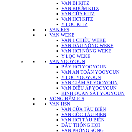
VAN BI KITZ
VAN BƯỚM KITZ
VAN CỬA KITZ
VAN HƠI KITZ
Y LỌC KITZ
VAN RFS
VAN WEKE
VAN 1 CHIỀU WEKE
VAN DẦU NÓNG WEKE
VAN HƠI NÓNG WEKE
Y LỌC WEKE
VAN YOOYOUN
BẪY HƠI YOOYOUN
VAN AN TOÀN YOOYOUN
Y LỌC YOOYOUN
VAN GIẢM ÁP YOOYOUN
VAN ĐIỀU ÁP YOOYOUN
KÍNH QUAN SÁT YOOYOUN
VÒNG ĐỆM JCS
VAN HSN
VAN CỬA TÀU BIỂN
VAN GÓC TÀU BIỂN
VAN HƠI TÀU BIỂN
ĐẦU THÔNG HƠI
VAN PHÒNG SÓNG