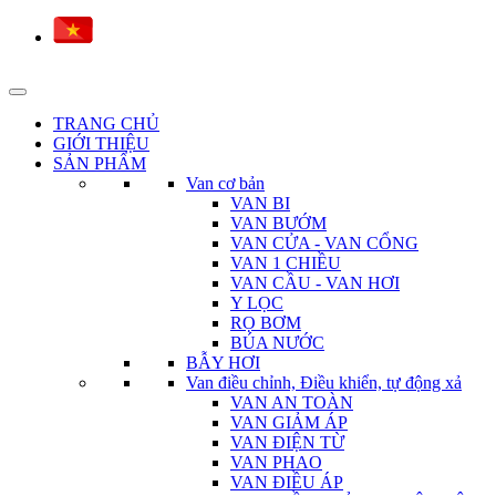
TRANG CHỦ
GIỚI THIỆU
SẢN PHẨM
Van cơ bản
VAN BI
VAN BƯỚM
VAN CỬA - VAN CỔNG
VAN 1 CHIỀU
VAN CẦU - VAN HƠI
Y LỌC
RỌ BƠM
BÚA NƯỚC
BẪY HƠI
Van điều chỉnh, Điều khiển, tự động xả
VAN AN TOÀN
VAN GIẢM ÁP
VAN ĐIỆN TỪ
VAN PHAO
VAN ĐIỀU ÁP