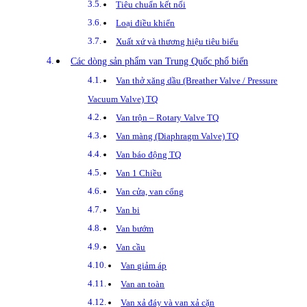
Tiêu chuẩn kết nối
Loại điều khiển
Xuất xứ và thương hiệu tiêu biểu
Các dòng sản phẩm van Trung Quốc phổ biến
Van thở xăng dầu (Breather Valve / Pressure
Vacuum Valve) TQ
Van trộn – Rotary Valve TQ
Van màng (Diaphragm Valve) TQ
Van báo động TQ
Van 1 Chiều
Van cửa, van cổng
Van bi
Van bướm
Van cầu
Van giảm áp
Van an toàn
Van xả đáy và van xả cặn