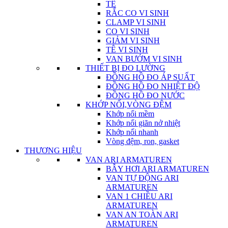
TÊ
RẮC CO VI SINH
CLAMP VI SINH
CO VI SINH
GIẢM VI SINH
TÊ VI SINH
VAN BƯỚM VI SINH
THIẾT BỊ ĐO LƯỜNG
ĐỒNG HỒ ĐO ÁP SUẤT
ĐỒNG HỒ ĐO NHIỆT ĐỘ
ĐỒNG HỒ ĐO NƯỚC
KHỚP NỐI,VÒNG ĐỆM
Khớp nối mềm
Khớp nối giãn nở nhiệt
Khớp nối nhanh
Vòng đệm, ron, gasket
THƯƠNG HIỆU
VAN ARI ARMATUREN
BẪY HƠI ARI ARMATUREN
VAN TỰ ĐỘNG ARI
ARMATUREN
VAN 1 CHIỀU ARI
ARMATUREN
VAN AN TOÀN ARI
ARMATUREN