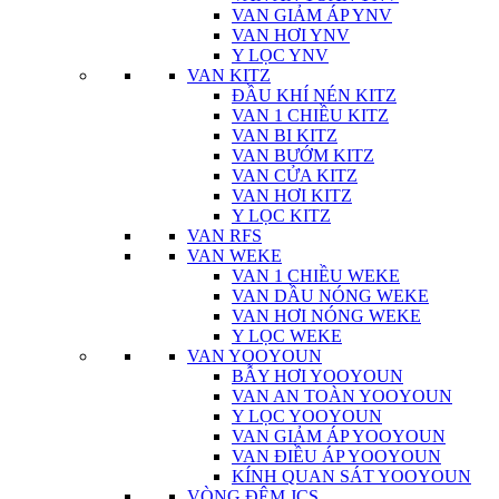
VAN GIẢM ÁP YNV
VAN HƠI YNV
Y LỌC YNV
VAN KITZ
ĐẦU KHÍ NÉN KITZ
VAN 1 CHIỀU KITZ
VAN BI KITZ
VAN BƯỚM KITZ
VAN CỬA KITZ
VAN HƠI KITZ
Y LỌC KITZ
VAN RFS
VAN WEKE
VAN 1 CHIỀU WEKE
VAN DẦU NÓNG WEKE
VAN HƠI NÓNG WEKE
Y LỌC WEKE
VAN YOOYOUN
BẪY HƠI YOOYOUN
VAN AN TOÀN YOOYOUN
Y LỌC YOOYOUN
VAN GIẢM ÁP YOOYOUN
VAN ĐIỀU ÁP YOOYOUN
KÍNH QUAN SÁT YOOYOUN
VÒNG ĐỆM JCS