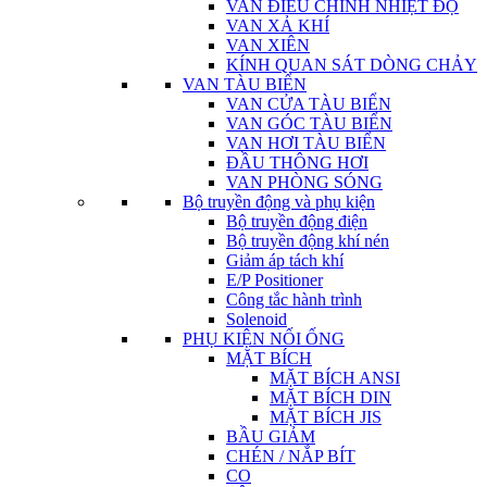
VAN ĐIỀU CHỈNH NHIỆT ĐỘ
VAN XẢ KHÍ
VAN XIÊN
KÍNH QUAN SÁT DÒNG CHẢY
VAN TÀU BIỂN
VAN CỬA TÀU BIỂN
VAN GÓC TÀU BIỂN
VAN HƠI TÀU BIỂN
ĐẦU THÔNG HƠI
VAN PHÒNG SÓNG
Bộ truyền động và phụ kiện
Bộ truyền động điện
Bộ truyền động khí nén
Giảm áp tách khí
E/P Positioner
Công tắc hành trình
Solenoid
PHỤ KIỆN NỐI ỐNG
MẶT BÍCH
MẶT BÍCH ANSI
MẶT BÍCH DIN
MẶT BÍCH JIS
BẦU GIẢM
CHÉN / NẮP BÍT
CO