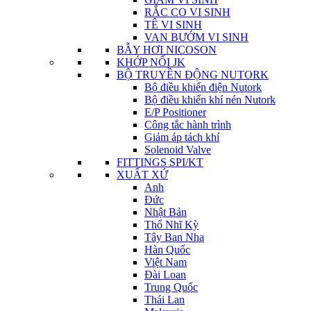
RẮC CO VI SINH
TÊ VI SINH
VAN BƯỚM VI SINH
BẪY HƠI NICOSON
KHỚP NỐI JK
BỘ TRUYỀN ĐỘNG NUTORK
Bộ điều khiển điện Nutork
Bộ điều khiển khí nén Nutork
E/P Positioner
Công tắc hành trình
Giảm áp tách khí
Solenoid Valve
FITTINGS SPI/KT
XUẤT XỨ
Anh
Đức
Nhật Bản
Thổ Nhĩ Kỳ
Tây Ban Nha
Hàn Quốc
Việt Nam
Đài Loan
Trung Quốc
Thái Lan