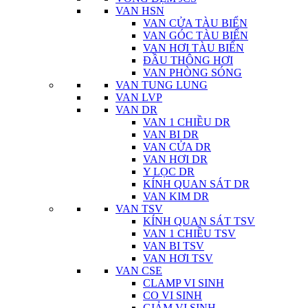
VAN HSN
VAN CỬA TÀU BIỂN
VAN GÓC TÀU BIỂN
VAN HƠI TÀU BIỂN
ĐẦU THÔNG HƠI
VAN PHÒNG SÓNG
VAN TUNG LUNG
VAN LVP
VAN DR
VAN 1 CHIỀU DR
VAN BI DR
VAN CỬA DR
VAN HƠI DR
Y LỌC DR
KÍNH QUAN SÁT DR
VAN KIM DR
VAN TSV
KÍNH QUAN SÁT TSV
VAN 1 CHIỀU TSV
VAN BI TSV
VAN HƠI TSV
VAN CSE
CLAMP VI SINH
CO VI SINH
GIẢM VI SINH