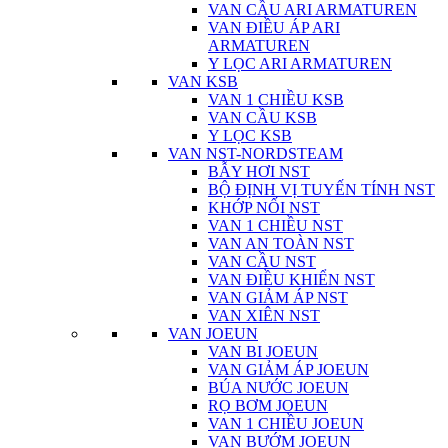
VAN CẦU ARI ARMATUREN
VAN ĐIỀU ÁP ARI
ARMATUREN
Y LỌC ARI ARMATUREN
VAN KSB
VAN 1 CHIỀU KSB
VAN CẦU KSB
Y LỌC KSB
VAN NST-NORDSTEAM
BẪY HƠI NST
BỘ ĐỊNH VỊ TUYẾN TÍNH NST
KHỚP NỐI NST
VAN 1 CHIỀU NST
VAN AN TOÀN NST
VAN CẦU NST
VAN ĐIỀU KHIỂN NST
VAN GIẢM ÁP NST
VAN XIÊN NST
VAN JOEUN
VAN BI JOEUN
VAN GIẢM ÁP JOEUN
BÚA NƯỚC JOEUN
RỌ BƠM JOEUN
VAN 1 CHIỀU JOEUN
VAN BƯỚM JOEUN