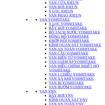
VAN CỬA JOEUN
VAN HƠI JOEUN
Y LỌC JOEUN
VAN PHAO JOEUN
VAN YOSHITAKE
Y LỌC YOSHITAKE
BẪY HƠI YOSHITAKE
BỘ TÁCH NƯỚC YOSHITAKE
ĐỒNG HỒ YOSHITAKE
KHỚP NỐI YOSHITAKE
KÍNH QUAN SÁT YOSHITAKE
VAN AN TOÀN YOSHITAKE
VAN CẦU YOSHITAKE
VAN ĐIỆN TỪ YOSHITAKE
VAN GIẢM ÁP YOSHITAKE
VAN ĐIỀU CHỈNH NHIỆT ĐỘ
YOSHITAKE
VAN 1 CHIỀU YOSHITAKE
VAN XẢ KHÍ YOSHITAKE
VAN BI YOSHITAKE
VAN BƯỚM YOSHITAKE
VAN YNV
BẪY HƠI YNV
KÍNH QUAN SÁT YNV
VAN AN TOÀN YNV